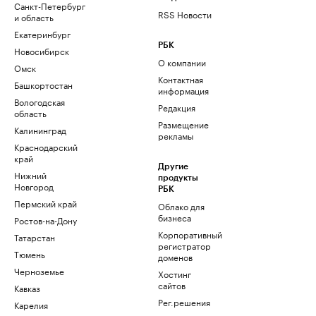
Санкт-Петербург
RSS Новости
и область
Екатеринбург
РБК
Новосибирск
О компании
Омск
Контактная
Башкортостан
информация
Вологодская
Редакция
область
Размещение
Калининград
рекламы
Краснодарский
край
Другие
Нижний
продукты
Новгород
РБК
Пермский край
Облако для
бизнеса
Ростов-на-Дону
Корпоративный
Татарстан
регистратор
Тюмень
доменов
Черноземье
Хостинг
сайтов
Кавказ
Рег.решения
Карелия