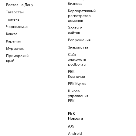
бизнеса
Ростов-на-Дону
Корпоративный
Татарстан
регистратор
Тюмень
доменов
Черноземье
Хостинг
сайтов
Кавказ
Рег.решения
Карелия
Знакомства
Мурманск
Сайт
Приморский
знакомств
край
podbor.ru
РБК
Компании
РБК Курсы
Школа
управления
РБК
РБК
Новости
iOS
Android