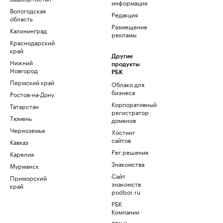
информация
Вологодская
Редакция
область
Размещение
Калининград
рекламы
Краснодарский
край
Другие
Нижний
продукты
Новгород
РБК
Пермский край
Облако для
бизнеса
Ростов-на-Дону
Корпоративный
Татарстан
регистратор
Тюмень
доменов
Черноземье
Хостинг
сайтов
Кавказ
Рег.решения
Карелия
Знакомства
Мурманск
Сайт
Приморский
знакомств
край
podbor.ru
РБК
Компании