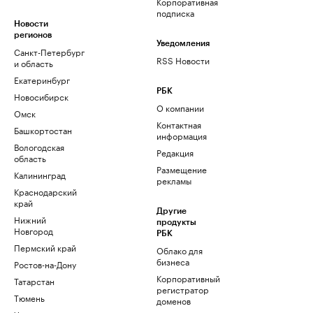
Корпоративная
подписка
Новости
регионов
Уведомления
Санкт-Петербург
RSS Новости
и область
Екатеринбург
РБК
Новосибирск
О компании
Омск
Контактная
Башкортостан
информация
Вологодская
Редакция
область
Размещение
Калининград
рекламы
Краснодарский
край
Другие
Нижний
продукты
Новгород
РБК
Пермский край
Облако для
бизнеса
Ростов-на-Дону
Корпоративный
Татарстан
регистратор
Тюмень
доменов