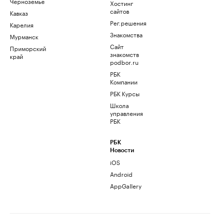
Черноземье
Хостинг
сайтов
Кавказ
Рег.решения
Карелия
Знакомства
Мурманск
Сайт
Приморский
знакомств
край
podbor.ru
РБК
Компании
РБК Курсы
Школа
управления
РБК
РБК
Новости
iOS
Android
AppGallery