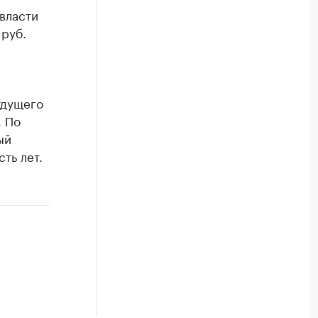
власти
 руб.
удущего
. По
ый
ть лет.