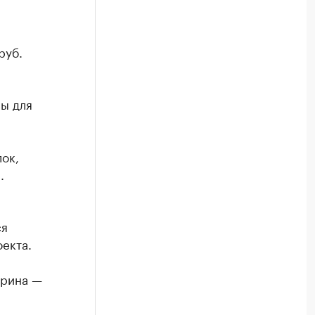
руб.
ы для
ок,
.
ся
екта.
ирина —