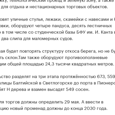
для отдыха и нестационарных торговых объектов.
овят уличные стулья, лежаки, скамейки с навесами и 
вки, оборудуют четыре пандуса, десять лестничных
 в том числе со студенческой базы БФУ им. И. Канта 
 два слипа для маломерных судов.
я будет повторять структуру откоса берега, но не б
ть склон.Там также оборудуют противооползневые
ции общей площадью 24,3 тысячи квадратных метров.
ство разделят на три этапа протяжённостью 673, 559
улицы Балтийской в Светлогорске до порта в Пионер
ят Н дерева и взамен высадят 549 сосен.
я торгов должны определить 29 мая. А ввести в
ацию новый променад должны до конца 2030 года.