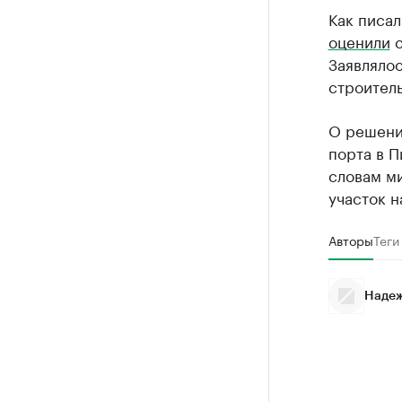
Как писал
оценили
с
Заявлялос
строитель
О решени
порта в 
словам м
участок н
Авторы
Теги
Надеж