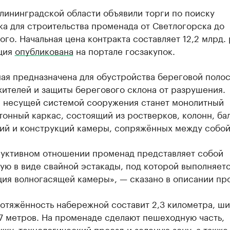
лининградской области объявили торги по поиску
а для строительства променада от Светлогорска до
го. Начальная цена контракта составляет 12,2 млрд. 
ция
опубликована
на портале госзакупок.
ая предназначена для обустройства береговой полос
ителей и защиты берегового склона от разрушения.
 несущей системой сооружения станет монолитный
онный каркас, состоящий из ростверков, колонн, бал
ий и конструкций камеры, сопряжённых между собой
руктивном отношении променад представляет собой
ую в виде свайной эстакады, под которой выполняет
ия волногасящей камеры», — сказано в описании про
отяжённость набережной составит 2,3 километра, ш
27 метров. На променаде сделают пешеходную часть,
ку, технологический проезд и зеленую зону, а также