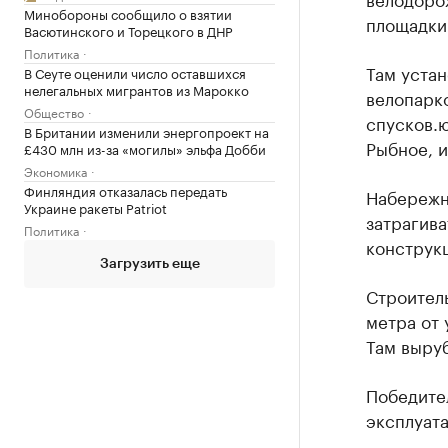
Минобороны сообщило о взятии
площадки 
Васютинского и Торецкого в ДНР
Политика
Там устан
В Сеуте оценили число оставшихся
нелегальных мигрантов из Марокко
велопарко
Общество
спусков.ю
В Британии изменили энергопроект на
Рыбное, и
£430 млн из-за «могилы» эльфа Добби
Экономика
Финляндия отказалась передать
Набережна
Украине ракеты Patriot
затрагива
Политика
конструк
Загрузить еще
Строитель
метра от 
Там выруб
Победител
эксплуат