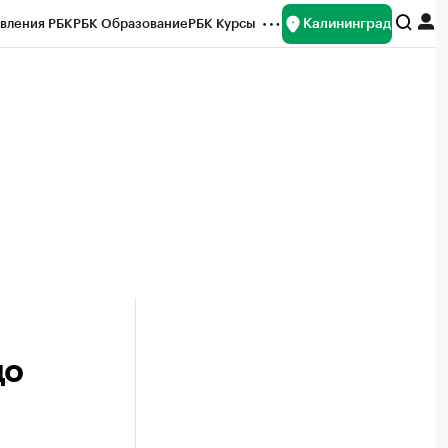
Калининград
вления РБК
РБК Образование
РБК Курсы
рейтинги
Франшизы
Газета
ок наличной валюты
до