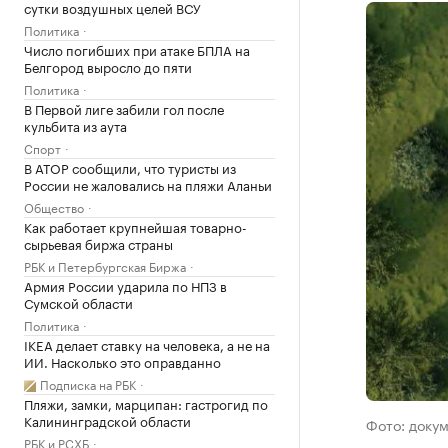
сутки воздушных целей ВСУ
Политика
Число погибших при атаке БПЛА на
Белгород выросло до пяти
Политика
В Первой лиге забили гол после
кульбита из аута
Спорт
В АТОР сообщили, что туристы из
России не жаловались на пляжи Аланьи
Общество
Как работает крупнейшая товарно-
сырьевая биржа страны
РБК и Петербургская Биржа
Армия России ударила по НПЗ в
Сумской области
Политика
IKEA делает ставку на человека, а не на
ИИ. Насколько это оправданно
Подписка на РБК
Пляжи, замки, марципан: гастрогид по
Калининградской области
Фото: докум
РБК и РСХБ