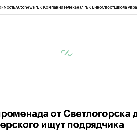
жимость
Autonews
РБК Компании
Телеканал
РБК Вино
Спорт
Школа упра
ипто
РБК Бизнес-среда
Дискуссионный клуб
Исследования
Кредитные 
рагентов
Политика
Экономика
Бизнес
Технологии и медиа
Финансы
Рын
д
променада от Светлогорска 
ерского ищут подрядчика