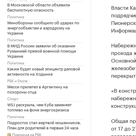
В Московской области объявили
Власти Ка
беспилотную опасность
подрядчик
Политика
Пионерско
Минобороны сообщило об ударах по
энергообъектам и аэродрому на
Информа
Украине
Политика
Набережн
В МИД России заявили об оказании
Румынией прямой военной помощи
прохода ж
Украине
Основной
Политика
железобет
Каким будет новый эпицентр деловой
активности на Ходынке
перекрыт
РБК и Stone
Месси прилетел в Аргентину на
«В конст
похороны отца
набережн
Спорт
WSJ раскрыла, чем Куба заменяет
конструкц
топливо на фоне энергокризиса
Политика
Общая пр
Подросток стал жертвой мошенников.
от 17 до 
План для родителей в первые 24 часа
Подписка на РБК
велодорож