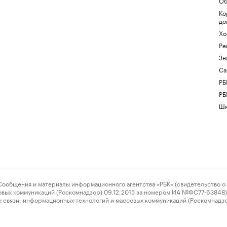
Об
Ко
до
Хо
Ре
Зн
Са
РБ
РБ
Шк
ения и материалы информационного агентства «РБК» (свидетельство о 
овых коммуникаций (Роскомнадзор) 09.12.2015 за номером ИА №ФС77-63848) 
 связи, информационных технологий и массовых коммуникаций (Роскомнадз