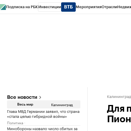
Подписка на РБК
Инвестиции
Мероприятия
Отрасли
Недви
РБК Life
Тренды
Визионеры
Национальные проекты
Город
Стиль
Кр
Спецпроекты СПб
Конференции СПб
Спецпроекты
Проверка конт
Калинингра
Все новости
Калининград
Весь мир
Для 
Глава МВД Германии заявил, что страна
«стала целью гибридной войны»
Пион
Политика
Минобороны назвало число сбитых за