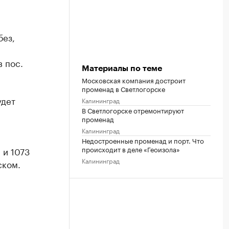
без,
в пос.
Материалы по теме
Московская компания достроит
променад в Светлогорске
удет
Калининград
В Светлогорске отремонтируют
променад
Калининград
Недостроенные променад и порт. Что
происходит в деле «Геоизола»
 и 1073
Калининград
ском.