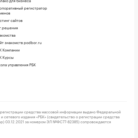
лако для бизнеса
рпоративный регистратор
менов
стинг сайтов
г.решения
акомства
йт знакомств podbor.ru
К Компании
К Курсы
ола управления РБК
регистрации средства массовой информации выдано Федеральной
и сетевого издания «РБК» (свидетельство о регистрации средства
ор) 03.12.2021 за номером ЭЛ №ФС77-82385) сопровождаются