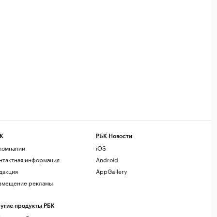
К
РБК Новости
компании
iOS
нтактная информация
Android
дакция
AppGallery
змещение рекламы
угие продукты РБК