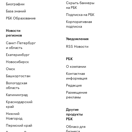
Скрыть баннеры
Биографии
на РБК
База знаний
Подписка на РБК
РБК Образование
Корпоративная
подписка
Новости
регионов
Уведомления
Санкт-Петербург
RSS Новости
и область
Екатеринбург
РБК
Новосибирск
О компании
Омск
Контактная
Башкортостан
информация
Вологодская
Редакция
область
Размещение
Калининград
рекламы
Краснодарский
край
Другие
Нижний
продукты
Новгород
РБК
Пермский край
Облако для
бизнеса
Ростов-на-Дону