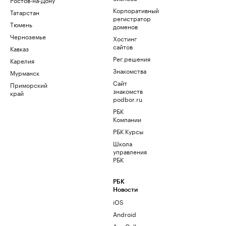
Корпоративный
Татарстан
регистратор
Тюмень
доменов
Черноземье
Хостинг
сайтов
Кавказ
Рег.решения
Карелия
Знакомства
Мурманск
Сайт
Приморский
знакомств
край
podbor.ru
РБК
Компании
РБК Курсы
Школа
управления
РБК
РБК
Новости
iOS
Android
AppGallery