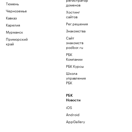
Тюмень
доменов
Черноземье
Хостинг
сайтов
Кавказ
Рег.решения
Карелия
Знакомства
Мурманск
Сайт
Приморский
знакомств
край
podbor.ru
РБК
Компании
РБК Курсы
Школа
управления
РБК
РБК
Новости
iOS
Android
AppGallery