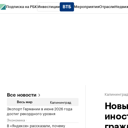
Подписка на РБК
Инвестиции
Мероприятия
Отрасли
Недви
РБК Life
Тренды
Визионеры
Национальные проекты
Город
Стиль
Кр
Спецпроекты СПб
Конференции СПб
Спецпроекты
Проверка конт
Калинингра
Все новости
Калининград
Весь мир
Новы
Экспорт Германии в июне 2026 года
достиг рекордного уровня
инос
Экономика
В «Яндексе» рассказали, почему
граж