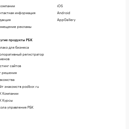
компании
iOS
нтактная информация
Android
дакция
AppGallery
змещение рекламы
угие продукты РБК
лако для бизнеса
рпоративный регистратор
менов
стинг сайтов
г.решения
акомства
йт знакомств podbor.ru
К Компании
К Курсы
ола управления РБК