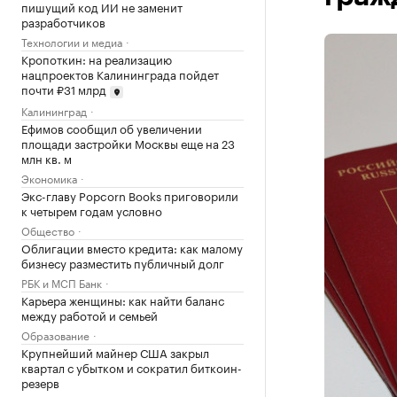
пишущий код ИИ не заменит
разработчиков
Технологии и медиа
Кропоткин: на реализацию
нацпроектов Калининграда пойдет
почти ₽31 млрд
Калининград
Ефимов сообщил об увеличении
площади застройки Москвы еще на 23
млн кв. м
Экономика
Экс-главу Popcorn Books приговорили
к четырем годам условно
Общество
Облигации вместо кредита: как малому
бизнесу разместить публичный долг
РБК и МСП Банк
Карьера женщины: как найти баланс
между работой и семьей
Образование
Крупнейший майнер США закрыл
квартал с убытком и сократил биткоин-
резерв