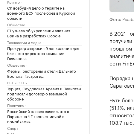
Крипто
СК возбудил дело о теракте на
военного ВСУ после боев в Курской
области
Фото: Pixab
Общество
FT узнала об укреплении влияния
В 2021 го
Брина в разработках Google
получили 
Технологии и медиа
прошлом 
Прокурор запросил 9 лет колонии для
бывшего директора компании
аналитич
Газманова
сети FinEx
Общество
Фермы, рестораны и отели Дальнего
Востока. Гастрогид
Порядка ш
РБК и РСХБ
Саратовс
Турция, Саудовская Аравия и Пакистан
подписали договор о взаимной
обороне
Чуть бол
Политика
(51,1%, и
Российский пловец заявил, что в
относител
Париже на ЧЕ «воняет мочой и
помойками»
103,7 тыс
Спорт
В Москве простились с легендарным