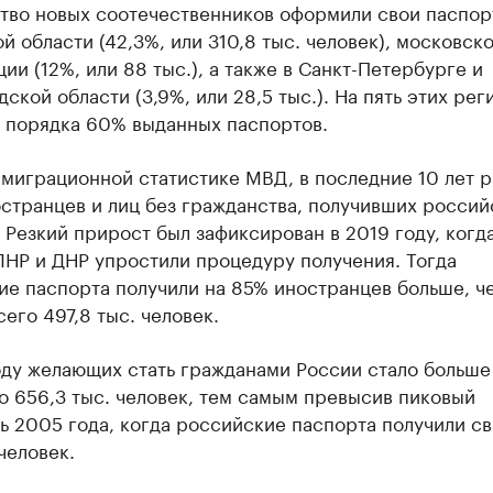
тво новых соотечественников оформили свои паспор
й области (42,3%, или 310,8 тыс. человек), московск
ии (12%, или 88 тыс.), а также в Санкт-Петербурге и
ской области (3,9%, или 28,5 тыс.). На пять этих рег
 порядка 60% выданных паспортов.
миграционной статистике МВД, в последние 10 лет р
странцев и лиц без гражданства, получивших россий
 Резкий прирост был зафиксирован в 2019 году, когд
ЛНР и ДНР упростили процедуру получения. Тогда
ие паспорта получили на 85% иностранцев больше, ч
сего 497,8 тыс. человек.
оду желающих стать гражданами России стало больше
о 656,3 тыс. человек, тем самым превысив пиковый
ь 2005 года, когда российские паспорта получили с
человек.