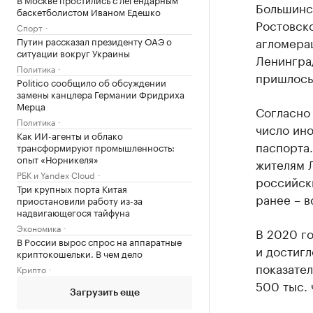
Большинс
баскетболистом Иваном Едешко
Ростовско
Спорт
агломерац
Путин рассказал президенту ОАЭ о
ситуации вокруг Украины
Ленинград
Политика
пришлось
Politico сообщило об обсуждении
замены канцлера Германии Фридриха
Мерца
Согласно 
Политика
число ино
Как ИИ-агенты и облако
паспорта.
трансформируют промышленность:
опыт «Норникеля»
жителям 
РБК и Yandex Cloud
российск
Три крупных порта Китая
ранее – в
приостановили работу из-за
надвигающегося тайфуна
Экономика
В 2020 г
В России вырос спрос на аппаратные
и достигл
криптокошельки. В чем дело
показател
Крипто
500 тыс. 
Загрузить еще