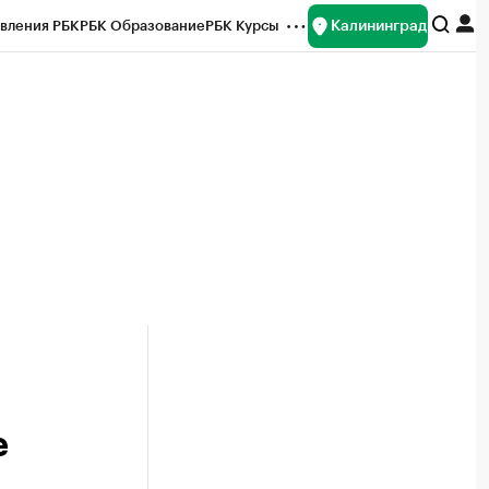
Калининград
вления РБК
РБК Образование
РБК Курсы
рейтинги
Франшизы
Газета
ок наличной валюты
е