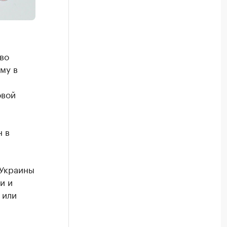
во
му в
овой
н в
 Украины
и и
 или