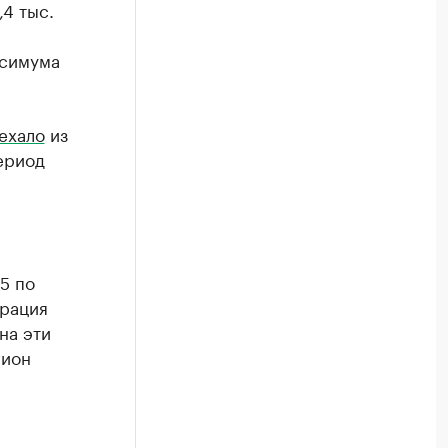
,4 тыс.
ксимума
ехало
из
период
5 по
грация
на эти
гион