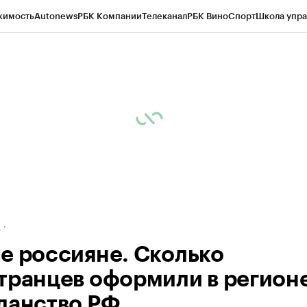
жимость
Autonews
РБК Компании
Телеканал
РБК Вино
Спорт
Школа упра
ипто
РБК Бизнес-среда
Дискуссионный клуб
Исследования
Кредитные 
рагентов
Политика
Экономика
Бизнес
Технологии и медиа
Финансы
Рын
д
е россияне. Сколько
транцев оформили в регион
данство РФ