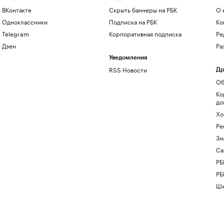
ВКонтакте
Скрыть баннеры на РБК
О 
Одноклассники
Подписка на РБК
Ко
Telegram
Корпоративная подписка
Ре
Дзен
Ра
Уведомления
RSS Новости
Др
Об
Ко
до
Хо
Ре
Зн
Са
РБ
РБ
Шк