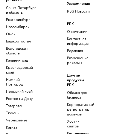
регионов
Уведомления
Санкт-Петербург
RSS Новости
и область
Екатеринбург
РБК
Новосибирск
О компании
Омск
Контактная
Башкортостан
информация
Вологодская
Редакция
область
Размещение
Калининград
рекламы
Краснодарский
край
Другие
Нижний
продукты
Новгород
РБК
Пермский край
Облако для
бизнеса
Ростов-на-Дону
Корпоративный
Татарстан
регистратор
Тюмень
доменов
Черноземье
Хостинг
сайтов
Кавказ
Рег.решения
Карелия