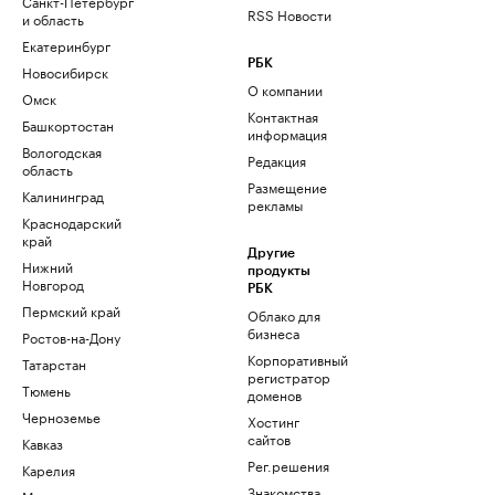
Санкт-Петербург
RSS Новости
и область
Екатеринбург
РБК
Новосибирск
О компании
Омск
Контактная
Башкортостан
информация
Вологодская
Редакция
область
Размещение
Калининград
рекламы
Краснодарский
край
Другие
Нижний
продукты
Новгород
РБК
Пермский край
Облако для
бизнеса
Ростов-на-Дону
Корпоративный
Татарстан
регистратор
Тюмень
доменов
Черноземье
Хостинг
сайтов
Кавказ
Рег.решения
Карелия
Знакомства