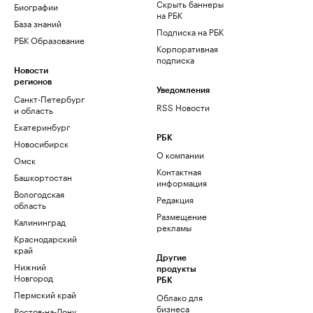
Скрыть баннеры
Биографии
на РБК
База знаний
Подписка на РБК
РБК Образование
Корпоративная
подписка
Новости
регионов
Уведомления
Санкт-Петербург
RSS Новости
и область
Екатеринбург
РБК
Новосибирск
О компании
Омск
Контактная
Башкортостан
информация
Вологодская
Редакция
область
Размещение
Калининград
рекламы
Краснодарский
край
Другие
Нижний
продукты
Новгород
РБК
Пермский край
Облако для
бизнеса
Ростов-на-Дону