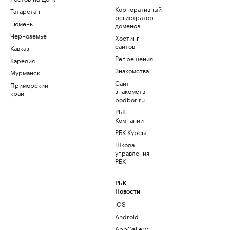
Корпоративный
Татарстан
регистратор
Тюмень
доменов
Черноземье
Хостинг
сайтов
Кавказ
Рег.решения
Карелия
Знакомства
Мурманск
Сайт
Приморский
знакомств
край
podbor.ru
РБК
Компании
РБК Курсы
Школа
управления
РБК
РБК
Новости
iOS
Android
AppGallery