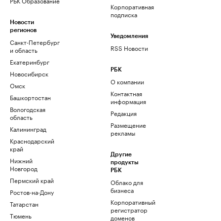
РБК Образование
Корпоративная
подписка
Новости
регионов
Уведомления
Санкт-Петербург
RSS Новости
и область
Екатеринбург
РБК
Новосибирск
О компании
Омск
Контактная
Башкортостан
информация
Вологодская
Редакция
область
Размещение
Калининград
рекламы
Краснодарский
край
Другие
Нижний
продукты
Новгород
РБК
Пермский край
Облако для
бизнеса
Ростов-на-Дону
Корпоративный
Татарстан
регистратор
Тюмень
доменов