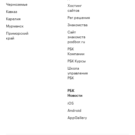
Черноземье
Хостинг
сайтов
Кавказ
Рег.решения
Карелия
Знакомства
Мурманск
Сайт
Приморский
знакомств
край
podbor.ru
РБК
Компании
РБК Курсы
Школа
управления
РБК
РБК
Новости
iOS
Android
AppGallery