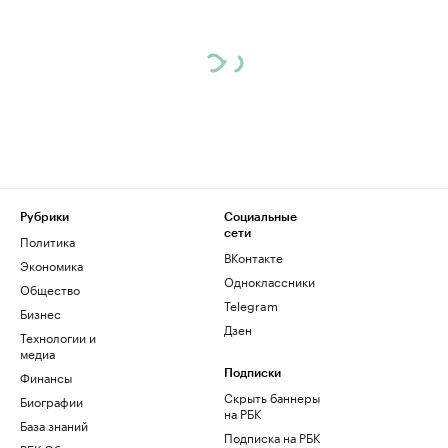
Рубрики
Социальные
сети
Политика
ВКонтакте
Экономика
Одноклассники
Общество
Telegram
Бизнес
Дзен
Технологии и
медиа
Финансы
Подписки
Скрыть баннеры
Биографии
на РБК
База знаний
Подписка на РБК