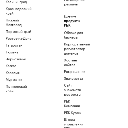
Калининград
рекламы
Краснодарский
край
Другие
Нижний
продукты
Новгород
РБК
Пермский край
Облако для
бизнеса
Ростов-на-Дону
Корпоративный
Татарстан
регистратор
Тюмень
доменов
Черноземье
Хостинг
сайтов
Кавказ
Рег.решения
Карелия
Знакомства
Мурманск
Сайт
Приморский
знакомств
край
podbor.ru
РБК
Компании
РБК Курсы
Школа
управления