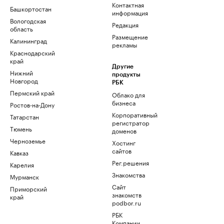
Контактная
Башкортостан
информация
Вологодская
Редакция
область
Размещение
Калининград
рекламы
Краснодарский
край
Другие
Нижний
продукты
Новгород
РБК
Пермский край
Облако для
бизнеса
Ростов-на-Дону
Корпоративный
Татарстан
регистратор
Тюмень
доменов
Черноземье
Хостинг
сайтов
Кавказ
Рег.решения
Карелия
Знакомства
Мурманск
Сайт
Приморский
знакомств
край
podbor.ru
РБК
Компании