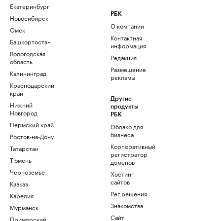
Екатеринбург
РБК
Новосибирск
О компании
Омск
Контактная
Башкортостан
информация
Вологодская
Редакция
область
Размещение
Калининград
рекламы
Краснодарский
край
Другие
Нижний
продукты
Новгород
РБК
Пермский край
Облако для
бизнеса
Ростов-на-Дону
Корпоративный
Татарстан
регистратор
Тюмень
доменов
Черноземье
Хостинг
сайтов
Кавказ
Рег.решения
Карелия
Знакомства
Мурманск
Сайт
Приморский