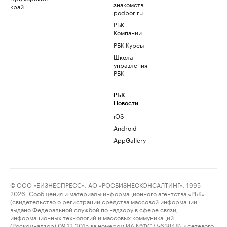
знакомств
край
podbor.ru
РБК
Компании
РБК Курсы
Школа
управления
РБК
РБК
Новости
iOS
Android
AppGallery
© ООО «БИЗНЕСПРЕСС», АО «РОСБИЗНЕСКОНСАЛТИНГ», 1995–
2026. Сообщения и материалы информационного агентства «РБК»
(свидетельство о регистрации средства массовой информации
выдано Федеральной службой по надзору в сфере связи,
информационных технологий и массовых коммуникаций
(Роскомнадзор) 09.12.2015 за номером ИА №ФС77-63848) и сетевого