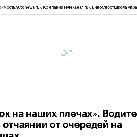
жимость
Autonews
РБК Компании
Телеканал
РБК Вино
Спорт
Школа упра
ипто
РБК Бизнес-среда
Дискуссионный клуб
Исследования
Кредитные 
рагентов
Политика
Экономика
Бизнес
Технологии и медиа
Финансы
Рын
д
ок на наших плечах». Водит
в отчаянии от очередей на
ицах