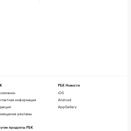
К
РБК Новости
компании
iOS
нтактная информация
Android
дакция
AppGallery
змещение рекламы
угие продукты РБК