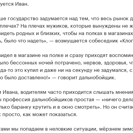
уется Иван.
ше государство задумается над тем, что весь рынок 
плечах? На плечах мужиков, которые вынуждены не ж
видеть родных и близких, чтобы на полках в магазина
ь, было что надеть», — возмущается собеседник «Клоп
видел в магазине на полке и сразу приходят воспомин
ыло бессонных ночей потрачено, нервов, здоровья, ч
гда-то это купил и даже ни на секунду не задумался, 
о было доставлено!» — говорит дальнобойщик.
 Ивана, водителям часто приходится слышать мнения
ы профессия дальнобойщиков простая — «ничего дела
лько баранку крутить и в окно смотреть». Но он считае
к просто, как может показаться.
ами мы попадаем в неловкие ситуации, мёрзнем зимо