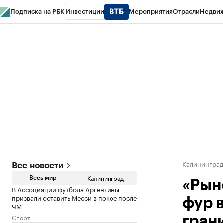
Подписка на РБК
Инвестиции
Мероприятия
Отрасли
Недви
РБК Life
Тренды
Визионеры
Национальные проекты
Город
Стиль
Кр
Спецпроекты СПб
Конференции СПб
Спецпроекты
Проверка конт
Калинингра
Все новости
Калининград
Весь мир
«Рын
В Ассоциации футбола Аргентины
призвали оставить Месси в покое после
фур 
ЧМ
Спорт
гран