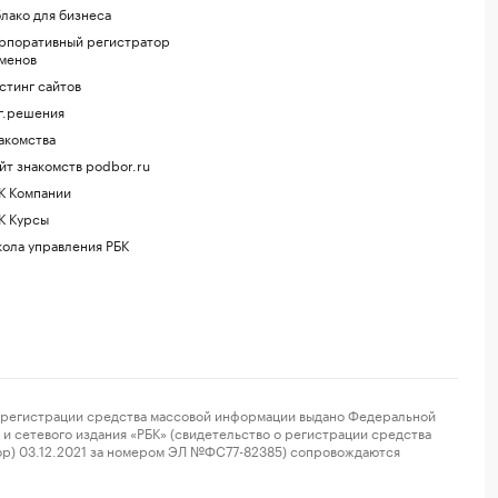
лако для бизнеса
рпоративный регистратор
менов
стинг сайтов
г.решения
акомства
йт знакомств podbor.ru
К Компании
К Курсы
ола управления РБК
регистрации средства массовой информации выдано Федеральной
и сетевого издания «РБК» (свидетельство о регистрации средства
ор) 03.12.2021 за номером ЭЛ №ФС77-82385) сопровождаются