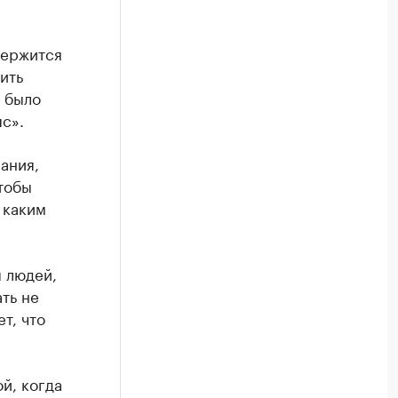
держится
ить
х было
с».
ания,
тобы
с каким
 людей,
ть не
т, что
й, когда