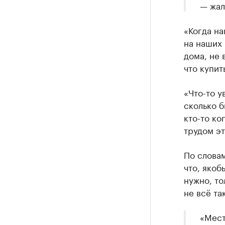
— жал
«Когда на
на наших 
дома, не 
что купит
«Что-то у
сколько б
кто-то ко
трудом эт
По словам
что, якоб
нужно, то
не всё та
«Мест