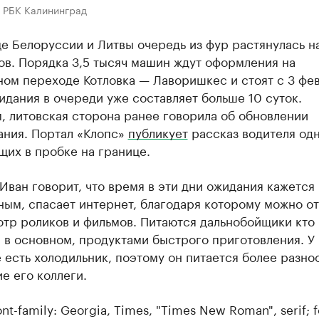
в РБК Калининград
е Белоруссии и Литвы очередь из фур растянулась н
ов. Порядка 3,5 тысяч машин ждут оформления на
ом переходе Котловка — Лаворишкес и стоят с 3 фев
дания в очереди уже составляет больше 10 суток.
, литовская сторона ранее говорила об обновлении
ания. Портал «Клопс»
публикует
рассказ водителя одн
щих в пробке на границе.
Иван говорит, что время в эти дни ожидания кажется
ым, спасает интернет, благодаря которому можно от
отр роликов и фильмов. Питаются дальнобойщики кто
 в основном, продуктами быстрого приготовления. У 
 есть холодильник, поэтому он питается более разно
е его коллеги.
ont-family: Georgia, Times, "Times New Roman", serif; f