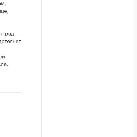
ом,
ице,
нград,
дстегнет
ей
ле,