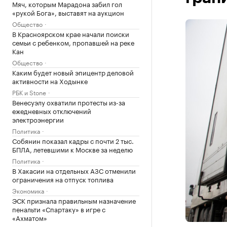
Мяч, которым Марадона забил гол
«рукой Бога», выставят на аукцион
Общество
В Красноярском крае начали поиски
семьи с ребенком, пропавшей на реке
Кан
Общество
Каким будет новый эпицентр деловой
активности на Ходынке
РБК и Stone
Венесуэлу охватили протесты из-за
ежедневных отключений
электроэнергии
Политика
Собянин показал кадры с почти 2 тыс.
БПЛА, летевшими к Москве за неделю
Политика
В Хакасии на отдельных АЗС отменили
ограничения на отпуск топлива
Экономика
ЭСК признала правильным назначение
пенальти «Спартаку» в игре с
«Ахматом»