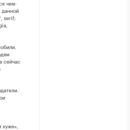
ся чем-
в данной
 serif;
gia,
мобили.
юдям
а сейчас
и
одатели.
ои
и хуже»,