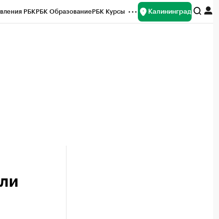
Калининград
вления РБК
РБК Образование
РБК Курсы
рейтинги
Франшизы
Газета
ок наличной валюты
ели