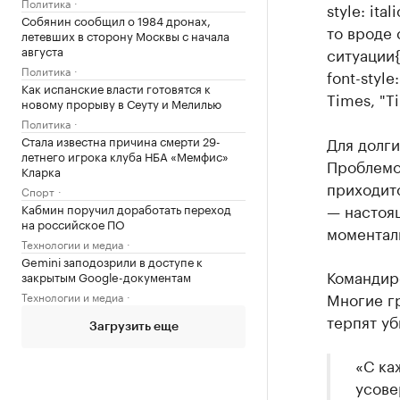
Политика
style: itali
Собянин сообщил о 1984 дронах,
то вроде 
летевших в сторону Москвы с начала
августа
ситуации
Политика
font-style:
Как испанские власти готовятся к
Times, "Ti
новому прорыву в Сеуту и Мелилью
Политика
Для долги
Стала известна причина смерти 29-
летнего игрока клуба НБА «Мемфис»
Проблемо
Кларка
приходитс
Спорт
— настоя
Кабмин поручил доработать переход
на российское ПО
моменталь
Технологии и медиа
Gemini заподозрили в доступе к
Командиро
закрытым Google-документам
Многие гр
Технологии и медиа
терпят уб
Загрузить еще
«С ка
усове