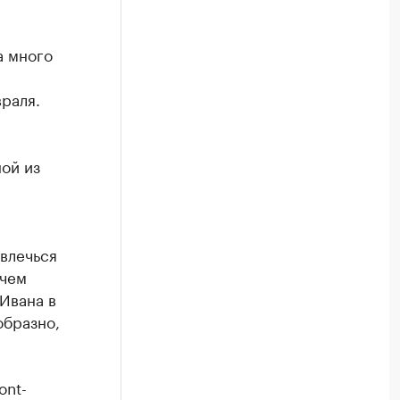
а много
раля.
ой из
влечься
 чем
Ивана в
образно,
ont-