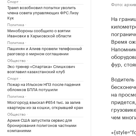
Спорт
Фото: архи
Трамп возобновил попытки уволить
члена совета управляющих ФРС Лизу
На границ
Кук
Политика
километр
Минобороны сообщило о взятии
пограничн
Ивановки в Харьковской области
Время ожи
Политика
Напомним
Пашинян и Алиев провели телефонный
разговор о мирном соглашении
оборудов
Общество
фур, стоя
Экс-тренер «Спартака» Слишкович
возглавил казахстанский клуб
Водитель 
Спорт
Пожар на Ильском НПЗ после падения
бесконечн
обломков БПЛА потушили
на просм
Политика
придется,
Мосгорсуд взыскал ₽654 тыс. за залив
квартиры из-за кошки, открывшей кран
грузовике
Общество
чем многи
Армия США запустила сервис для
бронирования полигонов частными
компаниями
«
{style="f