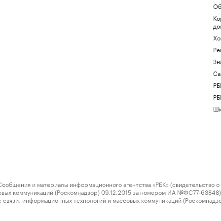
Об
Ко
до
Хо
Ре
Зн
Са
РБ
РБ
Шк
ения и материалы информационного агентства «РБК» (свидетельство о 
овых коммуникаций (Роскомнадзор) 09.12.2015 за номером ИА №ФС77-63848) 
 связи, информационных технологий и массовых коммуникаций (Роскомнадз