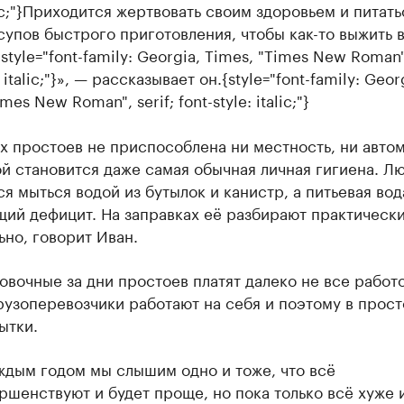
c;"}
Приходится жертвовать своим здоровьем и питать
супов быстрого приготовления, чтобы как-то выжить 
{style="font-family: Georgia, Times, "Times New Roman",
 italic;"}
», — рассказывает он.
{style="font-family: Geor
mes New Roman", serif; font-style: italic;"}
х простоев не приспособлена ни местность, ни авто
й становится даже самая обычная личная гигиена. Л
я мыться водой из бутылок и канистр, а питьевая вод
щий дефицит. На заправках её разбирают практическ
но, говорит Иван.
вочные за дни простоев платят далеко не все работ
узоперевозчики работают на себя и поэтому в прост
ытки.
ждым годом мы слышим одно и тоже, что всё
ршенствуют и будет проще, но пока только всё хуже 