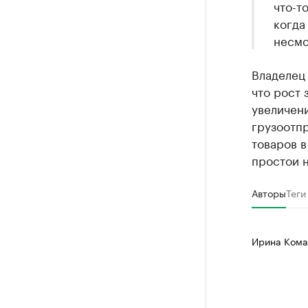
что-т
когда
несмо
Владелец
что рост 
увеличени
грузоотпр
товаров в
простои н
Авторы
Теги
Ирина Кома