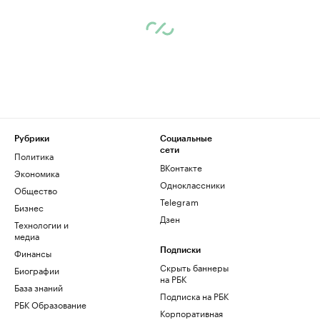
Рубрики
Социальные
сети
Политика
ВКонтакте
Экономика
Одноклассники
Общество
Telegram
Бизнес
Дзен
Технологии и
медиа
Финансы
Подписки
Скрыть баннеры
Биографии
на РБК
База знаний
Подписка на РБК
РБК Образование
Корпоративная