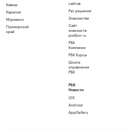
сайтов
Кавказ
Рег.решения
Карелия
Знакомства
Мурманск
Сайт
Приморский
знакомств
край
podbor.ru
РБК
Компании
РБК Курсы
Школа
управления
РБК
РБК
Новости
iOS
Android
AppGallery