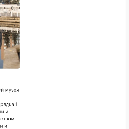
ей музея
рядка 1
чи и
нством
и и