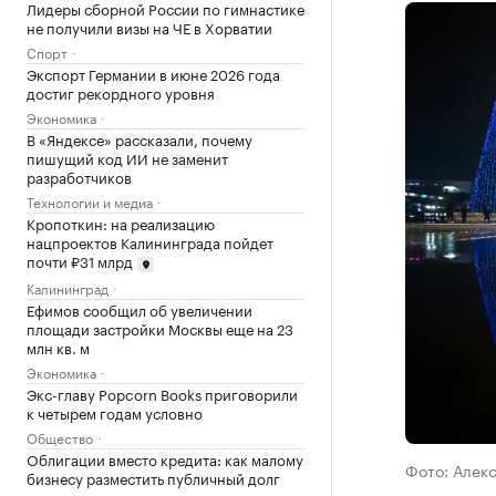
Лидеры сборной России по гимнастике
не получили визы на ЧЕ в Хорватии
Спорт
Экспорт Германии в июне 2026 года
достиг рекордного уровня
Экономика
В «Яндексе» рассказали, почему
пишущий код ИИ не заменит
разработчиков
Технологии и медиа
Кропоткин: на реализацию
нацпроектов Калининграда пойдет
почти ₽31 млрд
Калининград
Ефимов сообщил об увеличении
площади застройки Москвы еще на 23
млн кв. м
Экономика
Экс-главу Popcorn Books приговорили
к четырем годам условно
Общество
Облигации вместо кредита: как малому
Фото: Алек
бизнесу разместить публичный долг