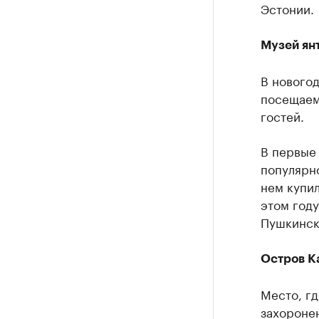
Эстонии.
Музей ян
В нового
посещаемо
гостей.
В первые 
популярн
нем купил
этом году
Пушкинск
Остров К
Место, г
захороне