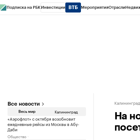
Подписка на РБК
Инвестиции
Мероприятия
Отрасли
Недви
РБК Life
Тренды
Визионеры
Национальные проекты
Город
Стиль
Кр
Спецпроекты СПб
Конференции СПб
Спецпроекты
Проверка конт
Калинингра
Все новости
Калининград
Весь мир
На н
«Аэрофлот» с октября возобновит
ежедневные рейсы из Москвы в Абу-
посе
Даби
Общество