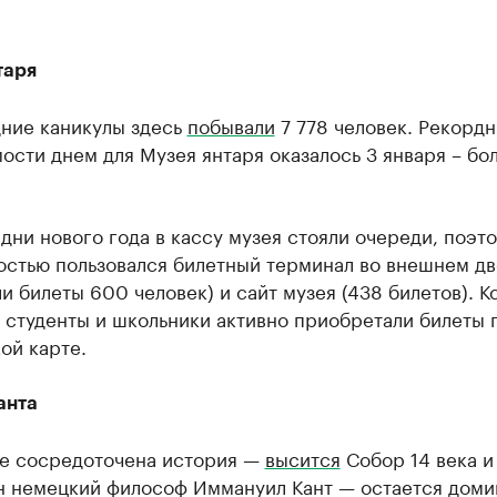
таря
дние каникулы здесь
побывали
7 778 человек. Рекорд
сти днем для Музея янтаря оказалось 3 января – бо
дни нового года в кассу музея стояли очереди, поэт
остью пользовался билетный терминал во внешнем дв
и билеты 600 человек) и сайт музея (438 билетов). Кс
 студенты и школьники активно приобретали билеты 
ой карте.
анта
де сосредоточена история —
высится
Собор 14 века и
н немецкий философ Иммануил Кант — остается доми