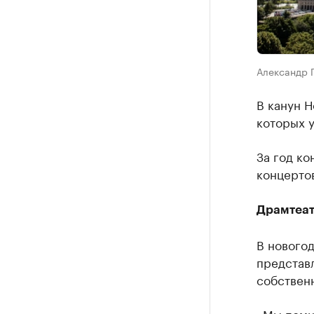
Александр 
В канун Н
которых у
За год ко
концертов
Драмтеа
В новогод
представл
собственн
«Мы
пом