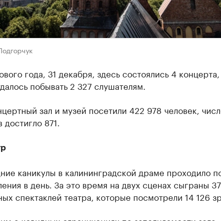
Подгорчук
ового года, 31 декабря, здесь состоялись 4 концерта,
далось побывать 2 327 слушателям.
нцертный зал и музей посетили 422 978 человек, числ
 достигло 871.
тр
ние каникулы в калининградской драме проходило по
ения в день. За это время на двух сценах сыграны 37
ых спектаклей театра, которые посмотрели 14 126 з
ним
о ковидных ограничениях по заполняемости зала.