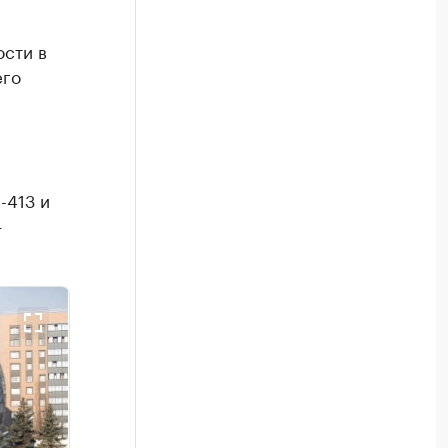
сти в
его
-413 и
—