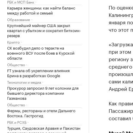
РБК и МСП Банк
По оценке
Карьера женщины: как найти баланс
между работой и семьей
Калинингр
Образование
января по
Крупнейший майнер США закрыл
что этот 
квартал с убытком и сократил биткоин-
резерв
Крипто
«Загрузка
СК возбудил дело о теракте на
при этом 
военного ВСУ после боев в Курской
области
региону 
Общество
среднего
FT узнала об укреплении влияния
произошло
Брина в разработках Google
сами кал
Технологии и медиа
Андрей Е
Прокурор запросил 9 лет колонии для
бывшего директора компании
Газманова
Как прави
Общество
Пассажир
Фермы, рестораны и отели Дальнего
Востока. Гастрогид
составил 
РБК и РСХБ
Турция, Саудовская Аравия и Пакистан
подписали договор о взаимной