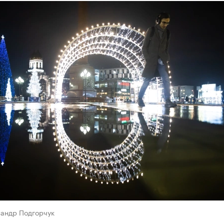
сандр Подгорчук