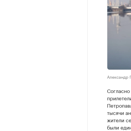
Александр 
Согласно
прилетели
Петропавл
тысячи ан
жители с
были един