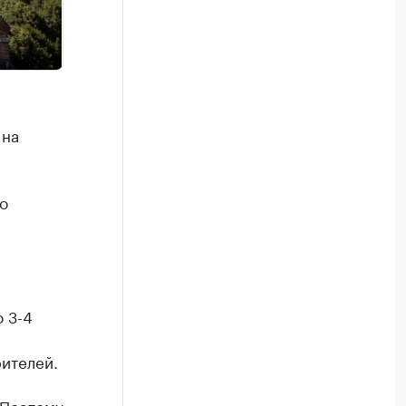
 на
о
 3-4
рителей.
 Поэтому