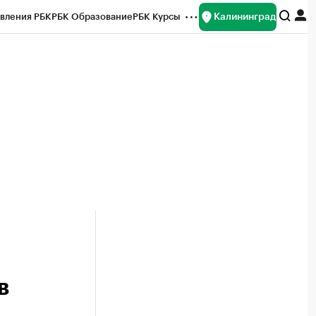
Калининград
вления РБК
РБК Образование
РБК Курсы
рейтинги
Франшизы
Газета
ок наличной валюты
в