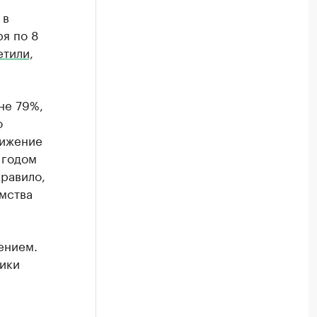
 в
ря по 8
етили
,
не 79%,
о
нижение
 годом
правило,
мства
ением.
ики