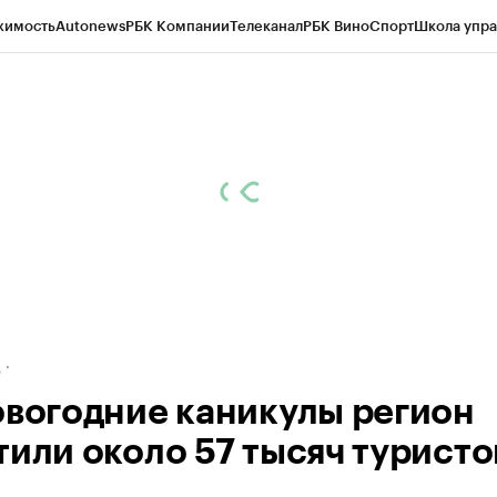
жимость
Autonews
РБК Компании
Телеканал
РБК Вино
Спорт
Школа упра
ипто
РБК Бизнес-среда
Дискуссионный клуб
Исследования
Кредитные 
рагентов
Политика
Экономика
Бизнес
Технологии и медиа
Финансы
Рын
д
овогодние каникулы регион
тили около 57 тысяч туристо