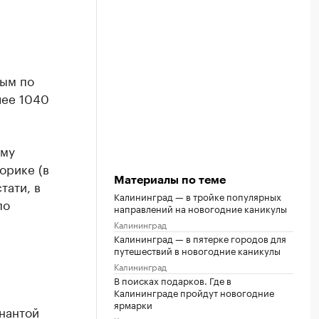
ным по
лее 1040
ому
орике (в
Материалы по теме
тати, в
Калининград — в тройке популярных
по
направлений на новогодние каникулы
Калининград
Калининград — в пятерке городов для
путешествий в новогодние каникулы
Калининград
В поисках подарков. Где в
Калининграде пройдут новогодние
ярмарки
нантой