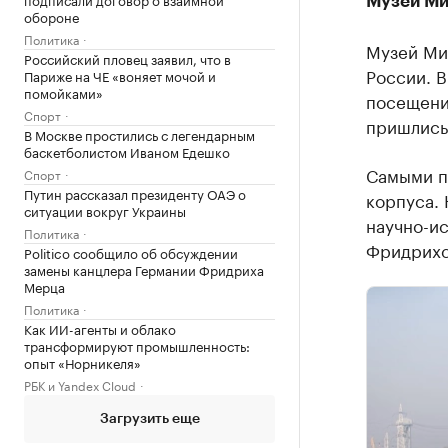
Музей Ми
обороне
Политика
Музей Ми
Российский пловец заявил, что в
России. В
Париже на ЧЕ «воняет мочой и
помойками»
посещений
Спорт
пришлись 
В Москве простились с легендарным
баскетболистом Иваном Едешко
Самыми п
Спорт
Путин рассказал президенту ОАЭ о
корпуса.
ситуации вокруг Украины
научно-ис
Политика
Фридрихс
Politico сообщило об обсуждении
замены канцлера Германии Фридриха
Мерца
Политика
Как ИИ-агенты и облако
трансформируют промышленность:
опыт «Норникеля»
РБК и Yandex Cloud
Загрузить еще