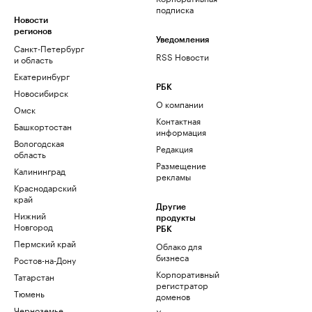
подписка
Новости
регионов
Уведомления
Санкт-Петербург
RSS Новости
и область
Екатеринбург
РБК
Новосибирск
О компании
Омск
Контактная
Башкортостан
информация
Вологодская
Редакция
область
Размещение
Калининград
рекламы
Краснодарский
край
Другие
Нижний
продукты
Новгород
РБК
Пермский край
Облако для
бизнеса
Ростов-на-Дону
Корпоративный
Татарстан
регистратор
Тюмень
доменов
Черноземье