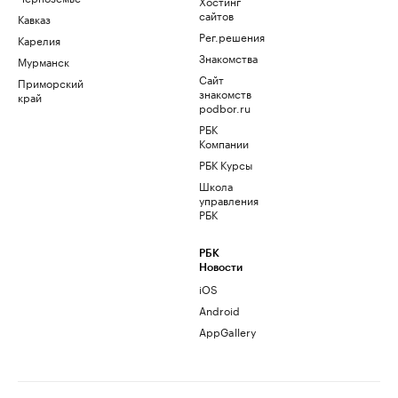
Хостинг
сайтов
Кавказ
Рег.решения
Карелия
Знакомства
Мурманск
Сайт
Приморский
знакомств
край
podbor.ru
РБК
Компании
РБК Курсы
Школа
управления
РБК
РБК
Новости
iOS
Android
AppGallery