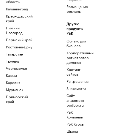
область
Размещение
Калининград
рекламы
Краснодарский
край
Другие
Нижний
продукты
Новгород
РБК
Пермский край
Облако для
бизнеса
Ростов-на-Дону
Корпоративный
Татарстан
регистратор
Тюмень
доменов
Черноземье
Хостинг
сайтов
Кавказ
Рег.решения
Карелия
Знакомства
Мурманск
Сайт
Приморский
знакомств
край
podbor.ru
РБК
Компании
РБК Курсы
Школа