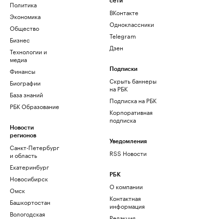
сети
Политика
ВКонтакте
Экономика
Одноклассники
Общество
Telegram
Бизнес
Дзен
Технологии и
медиа
Финансы
Подписки
Скрыть баннеры
Биографии
на РБК
База знаний
Подписка на РБК
РБК Образование
Корпоративная
подписка
Новости
регионов
Уведомления
Санкт-Петербург
RSS Новости
и область
Екатеринбург
РБК
Новосибирск
О компании
Омск
Контактная
Башкортостан
информация
Вологодская
Редакция