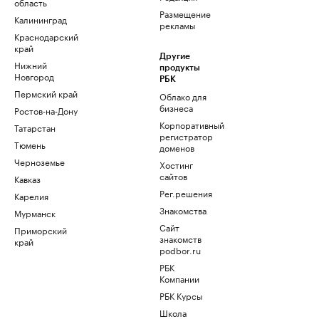
область
Размещение
Калининград
рекламы
Краснодарский
край
Другие
Нижний
продукты
Новгород
РБК
Пермский край
Облако для
бизнеса
Ростов-на-Дону
Корпоративный
Татарстан
регистратор
Тюмень
доменов
Черноземье
Хостинг
сайтов
Кавказ
Рег.решения
Карелия
Знакомства
Мурманск
Сайт
Приморский
знакомств
край
podbor.ru
РБК
Компании
РБК Курсы
Школа