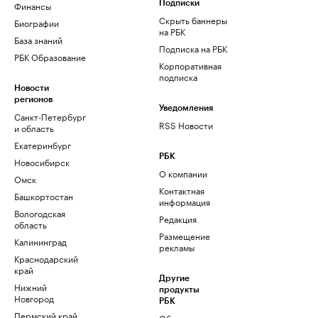
Финансы
Подписки
Скрыть баннеры
Биографии
на РБК
База знаний
Подписка на РБК
РБК Образование
Корпоративная
подписка
Новости
регионов
Уведомления
Санкт-Петербург
RSS Новости
и область
Екатеринбург
РБК
Новосибирск
О компании
Омск
Контактная
Башкортостан
информация
Вологодская
Редакция
область
Размещение
Калининград
рекламы
Краснодарский
край
Другие
Нижний
продукты
Новгород
РБК
Пермский край
Облако для