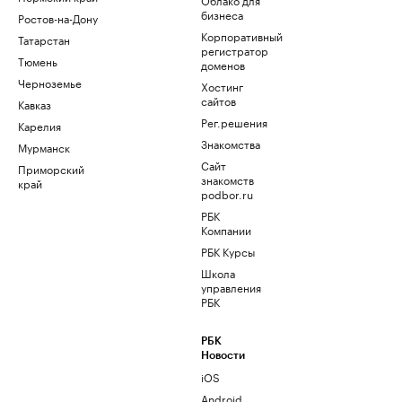
бизнеса
Ростов-на-Дону
Корпоративный
Татарстан
регистратор
Тюмень
доменов
Черноземье
Хостинг
сайтов
Кавказ
Рег.решения
Карелия
Знакомства
Мурманск
Сайт
Приморский
знакомств
край
podbor.ru
РБК
Компании
РБК Курсы
Школа
управления
РБК
РБК
Новости
iOS
Android