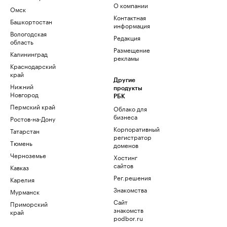
О компании
Омск
Контактная
Башкортостан
информация
Вологодская
Редакция
область
Размещение
Калининград
рекламы
Краснодарский
край
Другие
Нижний
продукты
Новгород
РБК
Пермский край
Облако для
бизнеса
Ростов-на-Дону
Корпоративный
Татарстан
регистратор
Тюмень
доменов
Черноземье
Хостинг
сайтов
Кавказ
Рег.решения
Карелия
Знакомства
Мурманск
Сайт
Приморский
знакомств
край
podbor.ru