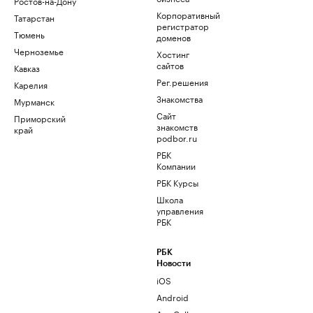
Ростов-на-Дону
Корпоративный
Татарстан
регистратор
Тюмень
доменов
Черноземье
Хостинг
сайтов
Кавказ
Рег.решения
Карелия
Знакомства
Мурманск
Сайт
Приморский
знакомств
край
podbor.ru
РБК
Компании
РБК Курсы
Школа
управления
РБК
РБК
Новости
iOS
Android