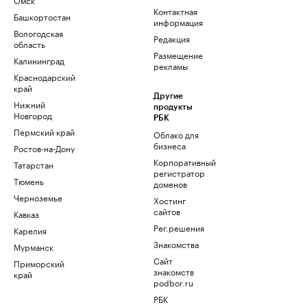
Контактная
Башкортостан
информация
Вологодская
Редакция
область
Размещение
Калининград
рекламы
Краснодарский
край
Другие
Нижний
продукты
Новгород
РБК
Пермский край
Облако для
бизнеса
Ростов-на-Дону
Корпоративный
Татарстан
регистратор
Тюмень
доменов
Черноземье
Хостинг
сайтов
Кавказ
Рег.решения
Карелия
Знакомства
Мурманск
Сайт
Приморский
знакомств
край
podbor.ru
РБК