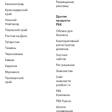
Размещение
Калининград
рекламы
Краснодарский
край
Другие
Нижний
продукты
Новгород
РБК
Пермский край
Облако для
бизнеса
Ростов-на-Дону
Корпоративный
Татарстан
регистратор
Тюмень
доменов
Черноземье
Хостинг
сайтов
Кавказ
Рег.решения
Карелия
Знакомства
Мурманск
Сайт
Приморский
знакомств
край
podbor.ru
РБК
Компании
РБК Курсы
Школа
управления