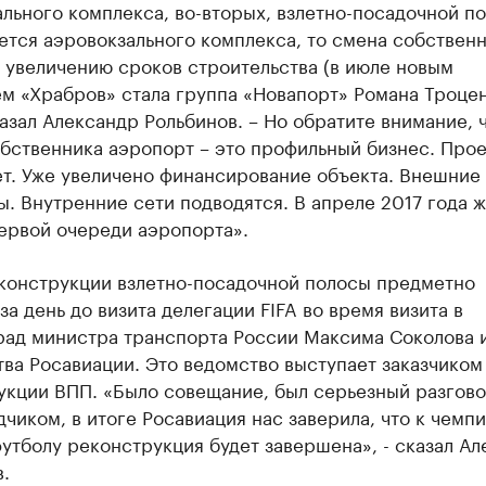
льного комплекса, во-вторых, взлетно-посадочной п
ется аэровокзального комплекса, то смена собствен
 увеличению сроков строительства (в июле новым
м «Храбров» стала группа «Новапорт» Романа Троцен
сказал Александр Рольбинов. – Но обратите внимание, 
бственника аэропорт – это профильный бизнес. Прое
т. Уже увеличено финансирование объекта. Внешние
. Внутренние сети подводятся. В апреле 2017 года 
ервой очереди аэропорта».
конструкции взлетно-посадочной полосы предметно
за день до визита делегации FIFA во время визита в
рад министра транспорта России Максима Соколова 
ва Росавиации. Это ведомство выступает заказчиком
укции ВПП. «Было совещание, был серьезный разгово
чиком, в итоге Росавиация нас заверила, что к чемп
утболу реконструкция будет завершена», - сказал А
.