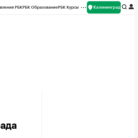
Калининград
вления РБК
РБК Образование
РБК Курсы
рейтинги
Франшизы
Газета
ок наличной валюты
рада