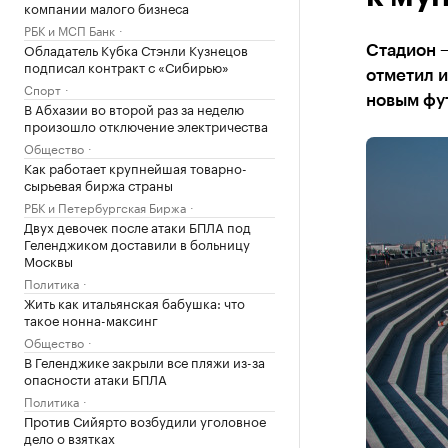
компании малого бизнеса
РБК и МСП Банк
Обладатель Кубка Стэнли Кузнецов
Стадион 
подписал контракт с «Сибирью»
отметил и
Спорт
новым фу
В Абхазии во второй раз за неделю
произошло отключение электричества
Общество
Как работает крупнейшая товарно-
сырьевая биржа страны
РБК и Петербургская Биржа
Двух девочек после атаки БПЛА под
Геленджиком доставили в больницу
Москвы
Политика
Жить как итальянская бабушка: что
такое нонна-максинг
Общество
В Геленджике закрыли все пляжи из-за
опасности атаки БПЛА
Политика
Против Сийярто возбудили уголовное
дело о взятках