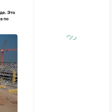
де. Это
а по