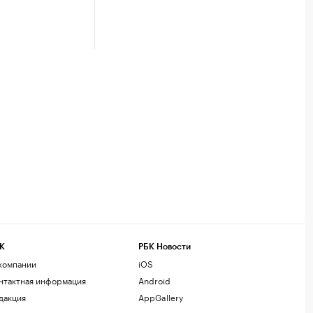
К
РБК Новости
компании
iOS
нтактная информация
Android
дакция
AppGallery