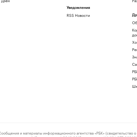
Дзен
Ра
Уведомления
RSS Новости
Др
Об
Ко
до
Хо
Ре
Зн
Са
РБ
РБ
Шк
ения и материалы информационного агентства «РБК» (свидетельство о 