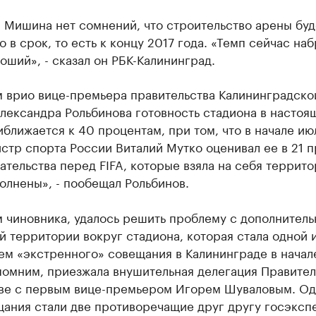
 Мишина нет сомнений, что строительство арены буд
 в срок, то есть к концу 2017 года. «Темп сейчас на
оший», - сказал он РБК-Калининград.
м врио вице-премьера правительства Калининградско
лександра Рольбинова готовность стадиона в настоя
ближается к 40 процентам, при том, что в начале ию
стр спорта России Виталий Мутко оценивал ее в 21 п
ательства перед FIFA, которые взяла на себя террито
олнены», - пообещал Рольбинов.
 чиновника, удалось решить проблему с дополнитель
 территории вокруг стадиона, которая стала одной 
ем «экстренного» совещания в Калининграде в начал
помним, приезжала внушительная делегация Правител
аве с первым вице-премьером Игорем Шуваловым. Од
щания стали две противоречащие друг другу госэксп