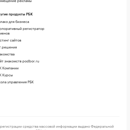
змещение рекламы
угие продукты РБК
лако для бизнеса
рпоративный регистратор
менов
стинг сайтов
г.решения
акомства
йт знакомств podbor.ru
К Компании
К Курсы
ола управления РБК
регистрации средства массовой информации выдано Федеральной