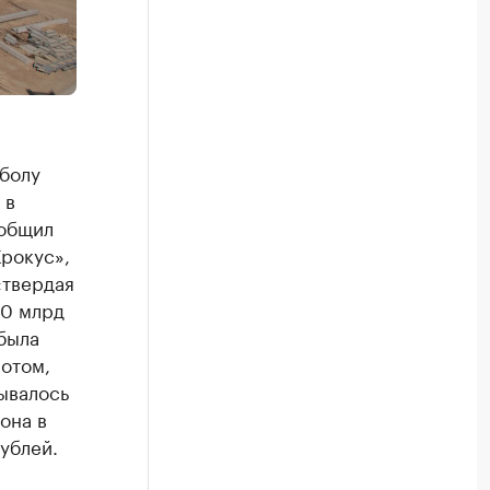
болу
 в
ообщил
рокус»,
«твердая
10 млрд
была
потом,
дывалось
она в
ублей.