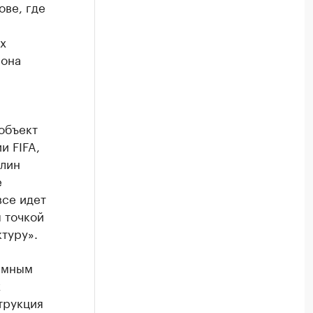
ове, где
х
иона
р
объект
и FIFA,
олин
е
все идет
я точкой
туру».
лемным
х
трукция