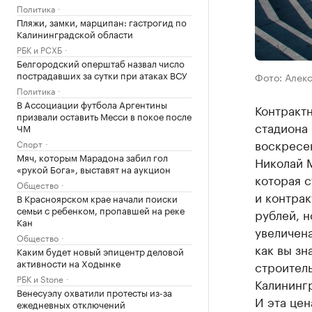
Политика
Пляжи, замки, марципан: гастрогид по
Калининградской области
РБК и РСХБ
Белгородский оперштаб назвал число
пострадавших за сутки при атаках ВСУ
Фото: Алек
Политика
В Ассоциации футбола Аргентины
Контрактн
призвали оставить Месси в покое после
стадиона 
ЧМ
воскресен
Спорт
Мяч, которым Марадона забил гол
Николай 
«рукой Бога», выставят на аукцион
которая с
Общество
и контрак
В Красноярском крае начали поиски
семьи с ребенком, пропавшей на реке
рублей, н
Кан
увеличена
Общество
как вы зн
Каким будет новый эпицентр деловой
активности на Ходынке
строитель
РБК и Stone
Калинингр
Венесуэлу охватили протесты из-за
И эта цен
ежедневных отключений