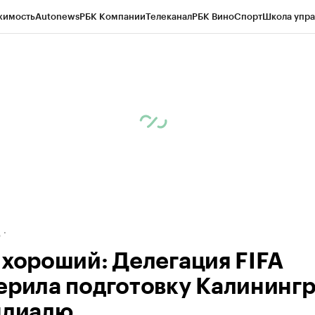
жимость
Autonews
РБК Компании
Телеканал
РБК Вино
Спорт
Школа упра
ипто
РБК Бизнес-среда
Дискуссионный клуб
Исследования
Кредитные 
рагентов
Политика
Экономика
Бизнес
Технологии и медиа
Финансы
Рын
д
 хороший: Делегация FIFA
ерила подготовку Калининг
ндиалю