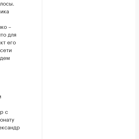
олосы.
ника
ко –
что для
кт его
 сети
ждем
и
р с
ионату
лександр