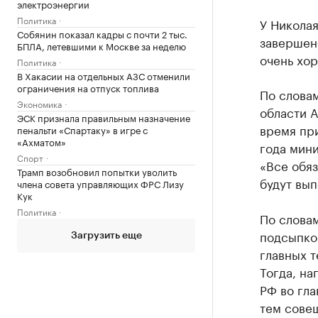
электроэнергии
Политика
У Николая
Собянин показал кадры с почти 2 тыс.
завершено
БПЛА, летевшими к Москве за неделю
очень хор
Политика
В Хакасии на отдельных АЗС отменили
ограничения на отпуск топлива
По слова
Экономика
области А
ЭСК признала правильным назначение
время при
пенальти «Спартаку» в игре с
«Ахматом»
года мини
Спорт
«Все обяз
Трамп возобновил попытки уволить
будут вып
члена совета управляющих ФРС Лизу
Кук
Политика
По словам
подсыпкой
Загрузить еще
главных т
Тогда, на
РФ во гл
тем сове