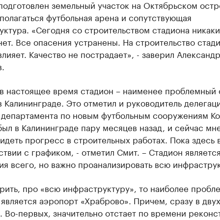
 подготовлен земельный участок на Октябрьском остр
полагаться футбольная арена и сопутствующая
ктура. «Сегодня со строительством стадиона никаки
ет. Все опасения устранены. На строительство стад
влияет. Качество не пострадает», - заверил Александ
.
 в настоящее время стадион – наименее проблемный 
 Калининграде. Это отметил и руководитель делегаци
 департамента по новым футбольным сооружениям К
был в Калининграде пару месяцев назад, и сейчас мн
идеть прогресс в строительных работах. Пока здесь 
ствии с графиком, - отметил Смит. – Стадион являетс
я всего, но важно проанализировать всю инфраструк
рить, про «всю инфраструктуру», то наиболее проб
является аэропорт «Храброво». Причем, сразу в дву
. Во-первых, значительно отстает по времени реконс