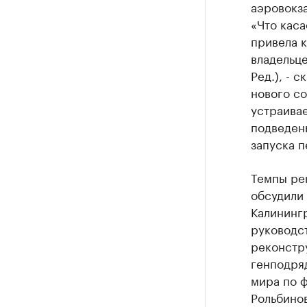
аэровокза
«Что каса
привела к
владельце
Ред.), - 
нового со
устраивае
подведены
запуска п
Темпы ре
обсудили 
Калининг
руководст
реконстр
генподряд
мира по ф
Рольбинов