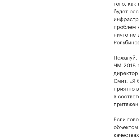
того, как
будет рас
инфрастру
проблем н
ничто не 
Рольбинов
Пожалуй,
ЧМ-2018 в
директор
Смит. «Я 
приятно в
в соответ
притяжени
Если гово
объектом 
качествах