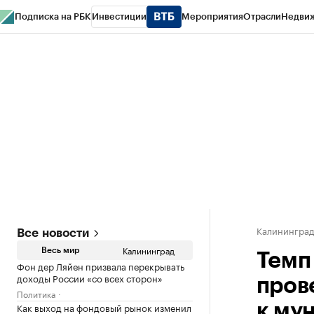
Подписка на РБК
Инвестиции
Мероприятия
Отрасли
Недви
РБК Life
Тренды
Визионеры
Национальные проекты
Город
Стиль
Кр
Спецпроекты СПб
Конференции СПб
Спецпроекты
Проверка конт
Калинингра
Все новости
Калининград
Весь мир
Темп
Фон дер Ляйен призвала перекрывать
доходы России «со всех сторон»
пров
Политика
Как выход на фондовый рынок изменил
к му