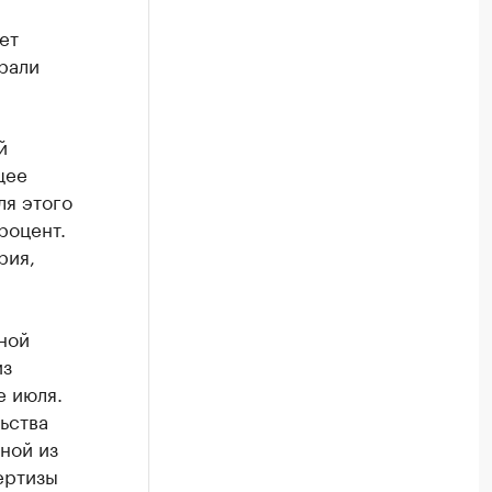
ет
брали
й
щее
ля этого
роцент.
рия,
ной
из
е июля.
ьства
ной из
ертизы