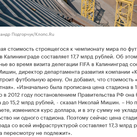
сандр Подгорчук/Клопс.Ru
ая стоимость строящегося к чемпионату мира по фут
в Калининграде составляет 17,7 млрд рублей. Об этом
ье во время визита делегации FIFA в Калининград с
Мишин, директор департамента развития компании «К
троит футбольную арену. Он добавил, что стоимость 
тная». «Изначально была прописана цена стадиона в 
о в 2012 году постановлением Правительства РФ она 
 до 15,2 млрд рублей, - сказал Николай Мишин. – Но 
аете, изменился курс доллара, и в эту сумму не укла
ство ни одного стадиона. Поэтому сейчас цена стади
ада со всей инфраструктурой составляет 17,3 млрд р
а пересмотру не подлежит».