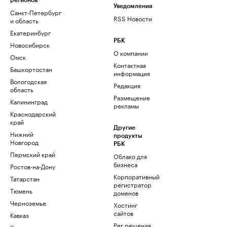
регионов
Уведомления
Санкт-Петербург
RSS Новости
и область
Екатеринбург
РБК
Новосибирск
О компании
Омск
Контактная
Башкортостан
информация
Вологодская
Редакция
область
Размещение
Калининград
рекламы
Краснодарский
край
Другие
Нижний
продукты
Новгород
РБК
Пермский край
Облако для
бизнеса
Ростов-на-Дону
Корпоративный
Татарстан
регистратор
Тюмень
доменов
Черноземье
Хостинг
сайтов
Кавказ
Рег.решения
Карелия