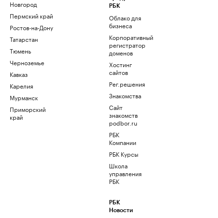
Новгород
РБК
Пермский край
Облако для
бизнеса
Ростов-на-Дону
Корпоративный
Татарстан
регистратор
Тюмень
доменов
Черноземье
Хостинг
сайтов
Кавказ
Рег.решения
Карелия
Знакомства
Мурманск
Сайт
Приморский
знакомств
край
podbor.ru
РБК
Компании
РБК Курсы
Школа
управления
РБК
РБК
Новости