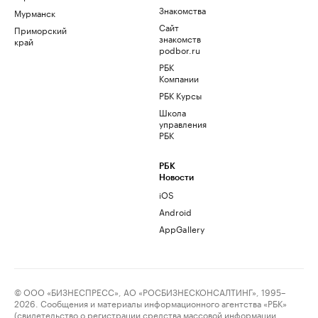
Знакомства
Мурманск
Сайт
Приморский
знакомств
край
podbor.ru
РБК
Компании
РБК Курсы
Школа
управления
РБК
РБК
Новости
iOS
Android
AppGallery
© ООО «БИЗНЕСПРЕСС», АО «РОСБИЗНЕСКОНСАЛТИНГ», 1995–
2026. Сообщения и материалы информационного агентства «РБК»
(свидетельство о регистрации средства массовой информации