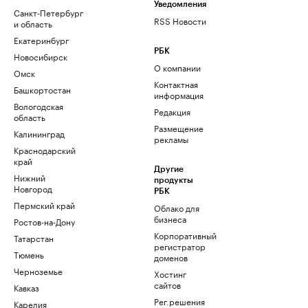
Уведомления
Санкт-Петербург
RSS Новости
и область
Екатеринбург
РБК
Новосибирск
О компании
Омск
Контактная
Башкортостан
информация
Вологодская
Редакция
область
Размещение
Калининград
рекламы
Краснодарский
край
Другие
Нижний
продукты
Новгород
РБК
Пермский край
Облако для
бизнеса
Ростов-на-Дону
Корпоративный
Татарстан
регистратор
Тюмень
доменов
Черноземье
Хостинг
сайтов
Кавказ
Рег.решения
Карелия