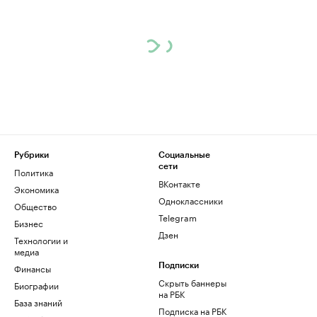
Рубрики
Социальные
сети
Политика
ВКонтакте
Экономика
Одноклассники
Общество
Telegram
Бизнес
Дзен
Технологии и
медиа
Финансы
Подписки
Скрыть баннеры
Биографии
на РБК
База знаний
Подписка на РБК