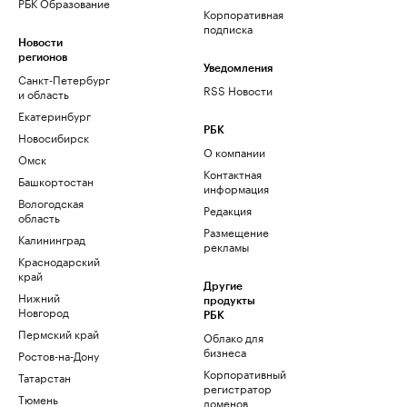
РБК Образование
Корпоративная
подписка
Новости
регионов
Уведомления
Санкт-Петербург
RSS Новости
и область
Екатеринбург
РБК
Новосибирск
О компании
Омск
Контактная
Башкортостан
информация
Вологодская
Редакция
область
Размещение
Калининград
рекламы
Краснодарский
край
Другие
Нижний
продукты
Новгород
РБК
Пермский край
Облако для
бизнеса
Ростов-на-Дону
Корпоративный
Татарстан
регистратор
Тюмень
доменов