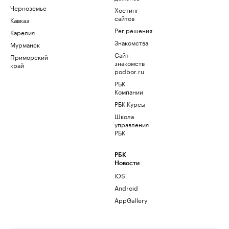
Черноземье
Хостинг
сайтов
Кавказ
Рег.решения
Карелия
Знакомства
Мурманск
Сайт
Приморский
знакомств
край
podbor.ru
РБК
Компании
РБК Курсы
Школа
управления
РБК
РБК
Новости
iOS
Android
AppGallery