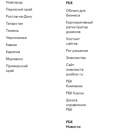
Новгород
РБК
Пермский край
Облако для
бизнеса
Ростов-на-Дону
Корпоративный
Татарстан
регистратор
Тюмень
доменов
Черноземье
Хостинг
сайтов
Кавказ
Рег.решения
Карелия
Знакомства
Мурманск
Сайт
Приморский
знакомств
край
podbor.ru
РБК
Компании
РБК Курсы
Школа
управления
РБК
РБК
Новости