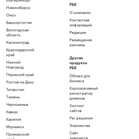
РБК
Новосибирск
О компании
Омск
Контактная
Башкортостан
информация
Вологодская
Редакция
область
Размещение
Калининград
рекламы
Краснодарский
край
Другие
Нижний
продукты
Новгород
РБК
Пермский край
Облако для
бизнеса
Ростов-на-Дону
Корпоративный
Татарстан
регистратор
Тюмень
доменов
Черноземье
Хостинг
сайтов
Кавказ
Рег.решения
Карелия
Знакомства
Мурманск
Сайт
Приморский
знакомств
край