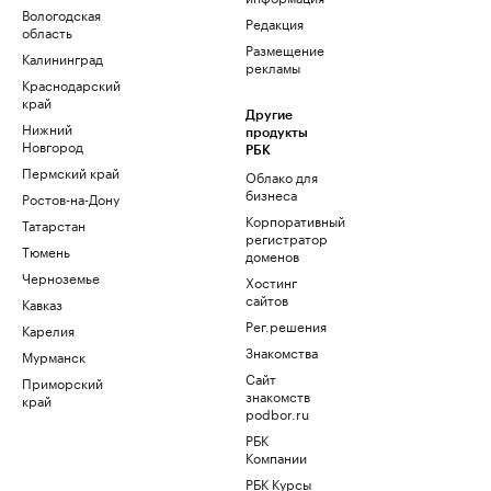
Вологодская
Редакция
область
Размещение
Калининград
рекламы
Краснодарский
край
Другие
Нижний
продукты
Новгород
РБК
Пермский край
Облако для
бизнеса
Ростов-на-Дону
Корпоративный
Татарстан
регистратор
Тюмень
доменов
Черноземье
Хостинг
сайтов
Кавказ
Рег.решения
Карелия
Знакомства
Мурманск
Сайт
Приморский
знакомств
край
podbor.ru
РБК
Компании
РБК Курсы