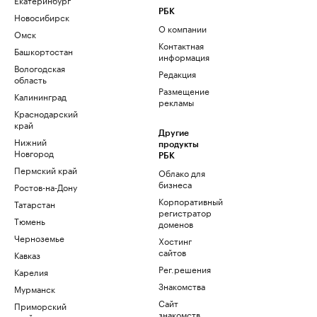
РБК
Новосибирск
О компании
Омск
Контактная
Башкортостан
информация
Вологодская
Редакция
область
Размещение
Калининград
рекламы
Краснодарский
край
Другие
Нижний
продукты
Новгород
РБК
Пермский край
Облако для
бизнеса
Ростов-на-Дону
Корпоративный
Татарстан
регистратор
Тюмень
доменов
Черноземье
Хостинг
сайтов
Кавказ
Рег.решения
Карелия
Знакомства
Мурманск
Сайт
Приморский
знакомств
край