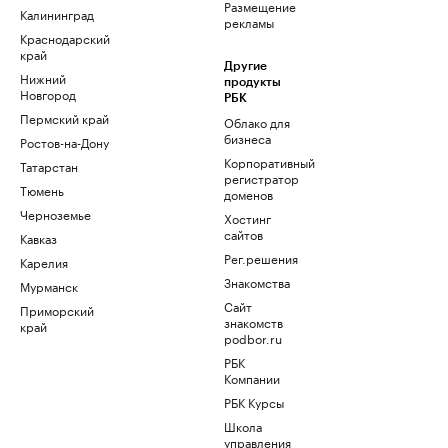
Размещение
Калининград
рекламы
Краснодарский
край
Другие
Нижний
продукты
Новгород
РБК
Пермский край
Облако для
бизнеса
Ростов-на-Дону
Корпоративный
Татарстан
регистратор
Тюмень
доменов
Черноземье
Хостинг
сайтов
Кавказ
Рег.решения
Карелия
Знакомства
Мурманск
Сайт
Приморский
знакомств
край
podbor.ru
РБК
Компании
РБК Курсы
Школа
управления