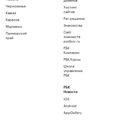
Черноземье
Хостинг
сайтов
Кавказ
Рег.решения
Карелия
Знакомства
Мурманск
Сайт
Приморский
знакомств
край
podbor.ru
РБК
Компании
РБК Курсы
Школа
управления
РБК
РБК
Новости
iOS
Android
AppGallery