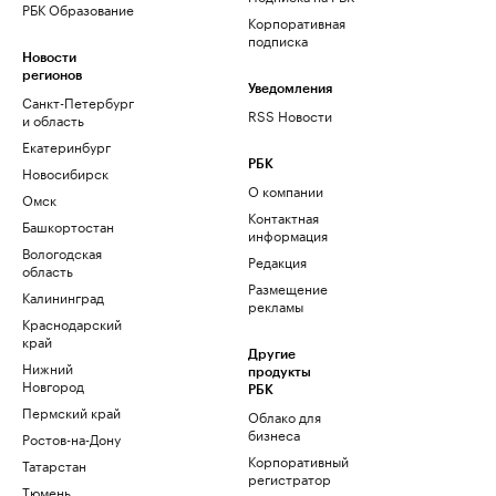
РБК Образование
Корпоративная
подписка
Новости
регионов
Уведомления
Санкт-Петербург
RSS Новости
и область
Екатеринбург
РБК
Новосибирск
О компании
Омск
Контактная
Башкортостан
информация
Вологодская
Редакция
область
Размещение
Калининград
рекламы
Краснодарский
край
Другие
Нижний
продукты
Новгород
РБК
Пермский край
Облако для
бизнеса
Ростов-на-Дону
Корпоративный
Татарстан
регистратор
Тюмень
доменов