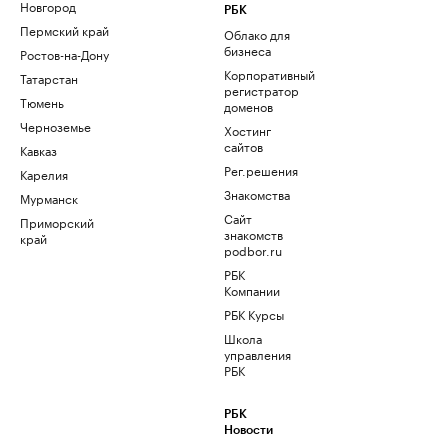
Новгород
РБК
Пермский край
Облако для
бизнеса
Ростов-на-Дону
Корпоративный
Татарстан
регистратор
Тюмень
доменов
Черноземье
Хостинг
сайтов
Кавказ
Рег.решения
Карелия
Знакомства
Мурманск
Сайт
Приморский
знакомств
край
podbor.ru
РБК
Компании
РБК Курсы
Школа
управления
РБК
РБК
Новости