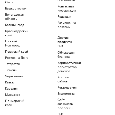
Омск
Контактная
Башкортостан
информация
Вологодская
Редакция
область
Размещение
Калининград
рекламы
Краснодарский
край
Другие
Нижний
продукты
Новгород
РБК
Пермский край
Облако для
бизнеса
Ростов-на-Дону
Корпоративный
Татарстан
регистратор
Тюмень
доменов
Черноземье
Хостинг
сайтов
Кавказ
Рег.решения
Карелия
Знакомства
Мурманск
Сайт
Приморский
знакомств
край
podbor.ru
РБК