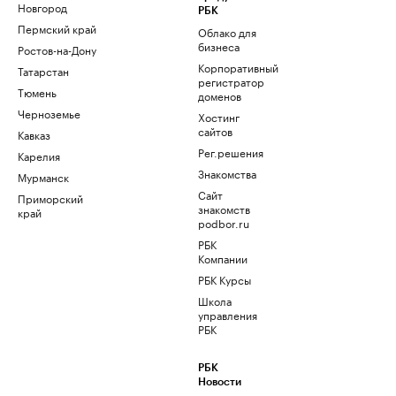
Новгород
РБК
Пермский край
Облако для
бизнеса
Ростов-на-Дону
Корпоративный
Татарстан
регистратор
Тюмень
доменов
Черноземье
Хостинг
сайтов
Кавказ
Рег.решения
Карелия
Знакомства
Мурманск
Сайт
Приморский
знакомств
край
podbor.ru
РБК
Компании
РБК Курсы
Школа
управления
РБК
РБК
Новости