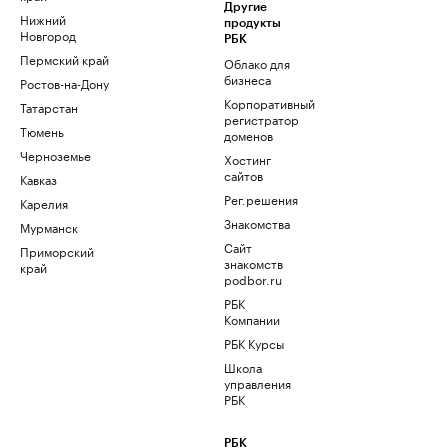
Другие
Нижний
продукты
Новгород
РБК
Пермский край
Облако для
бизнеса
Ростов-на-Дону
Корпоративный
Татарстан
регистратор
Тюмень
доменов
Черноземье
Хостинг
сайтов
Кавказ
Рег.решения
Карелия
Знакомства
Мурманск
Сайт
Приморский
знакомств
край
podbor.ru
РБК
Компании
РБК Курсы
Школа
управления
РБК
РБК