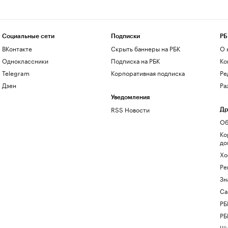
Социальные сети
Подписки
РБ
ВКонтакте
Скрыть баннеры на РБК
О 
Одноклассники
Подписка на РБК
Ко
Telegram
Корпоративная подписка
Ре
Дзен
Ра
Уведомления
RSS Новости
Др
Об
Ко
до
Хо
Ре
Зн
Са
РБ
РБ
Шк