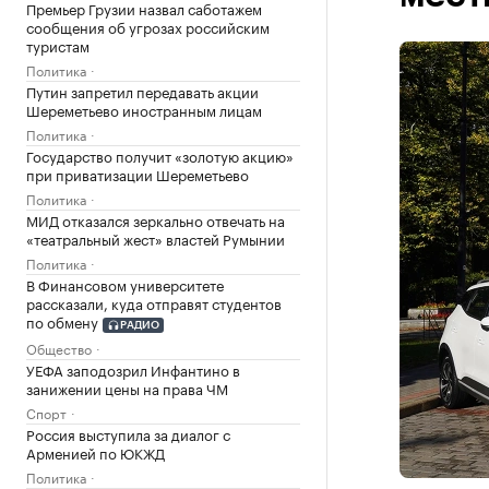
Премьер Грузии назвал саботажем
сообщения об угрозах российским
туристам
Политика
Путин запретил передавать акции
Шереметьево иностранным лицам
Политика
Государство получит «золотую акцию»
при приватизации Шереметьево
Политика
МИД отказался зеркально отвечать на
«театральный жест» властей Румынии
Политика
В Финансовом университете
рассказали, куда отправят студентов
по обмену
РАДИО
Общество
УЕФА заподозрил Инфантино в
занижении цены на права ЧМ
Спорт
Россия выступила за диалог с
Арменией по ЮКЖД
Политика