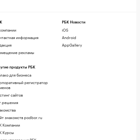
К
РБК Новости
компании
iOS
нтактная информация
Android
дакция
AppGallery
змещение рекламы
угие продукты РБК
лако для бизнеса
рпоративный регистратор
менов
стинг сайтов
г.решения
акомства
йт знакомств podbor.ru
К Компании
К Курсы
ола управления РБК