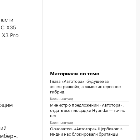
ласти
IC X35
 X3 Pro
Материалы по теме
Глава «Автотора»: будущее за
«электричкой», а самое интересное —
гибрид
Калининград
общим
Министр о предложении «Автотора»:
отдать все площадки Hyundai — точно
нет
Калининград
ий
Основатель «Автотора» Щербаков: в
Индии нас блокировали британцы
Амбер».