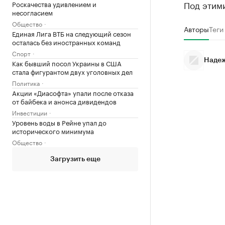
Под этими
Роскачества удивлением и
несогласием
Общество
Авторы
Теги
Единая Лига ВТБ на следующий сезон
осталась без иностранных команд
Спорт
Надеж
Как бывший посол Украины в США
стала фигурантом двух уголовных дел
Политика
Акции «Диасофта» упали после отказа
от байбека и анонса дивидендов
Инвестиции
Уровень воды в Рейне упал до
исторического минимума
Общество
Загрузить еще