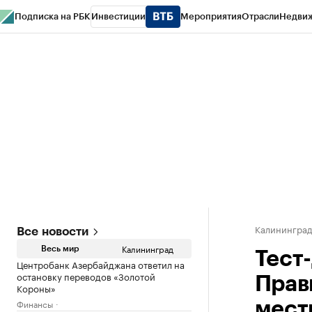
Подписка на РБК
Инвестиции
Мероприятия
Отрасли
Недви
РБК Life
Тренды
Визионеры
Национальные проекты
Город
Стиль
Кр
Спецпроекты СПб
Конференции СПб
Спецпроекты
Проверка конт
Калинингра
Все новости
Калининград
Весь мир
Тест
Центробанк Азербайджана ответил на
остановку переводов «Золотой
Прав
Короны»
Финансы
мест