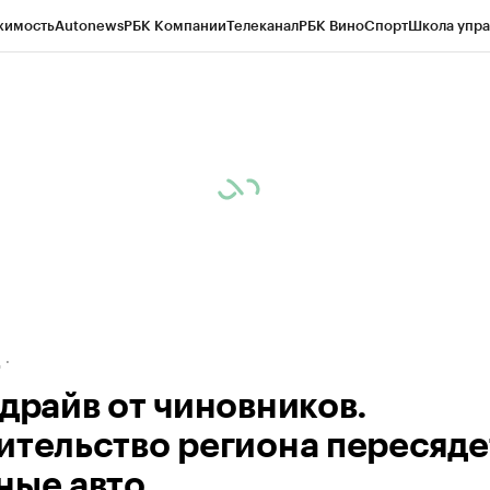
жимость
Autonews
РБК Компании
Телеканал
РБК Вино
Спорт
Школа упра
ипто
РБК Бизнес-среда
Дискуссионный клуб
Исследования
Кредитные 
рагентов
Политика
Экономика
Бизнес
Технологии и медиа
Финансы
Рын
д
-драйв от чиновников.
ительство региона пересяде
ные авто