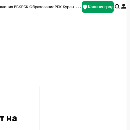
Калининград
вления РБК
РБК Образование
РБК Курсы
рейтинги
Франшизы
Газета
ок наличной валюты
т на