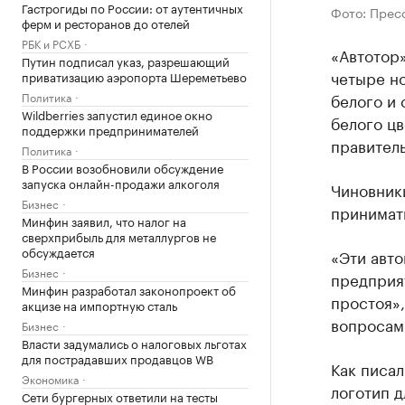
Гастрогиды по России: от аутентичных
Фото: Прес
ферм и ресторанов до отелей
РБК и РСХБ
«Автотор»
Путин подписал указ, разрешающий
четыре но
приватизацию аэропорта Шереметьево
Политика
белого и 
Wildberries запустил единое окно
белого цв
поддержки предпринимателей
правитель
Политика
В России возобновили обсуждение
запуска онлайн-продажи алкоголя
Чиновники
Бизнес
принимат
Минфин заявил, что налог на
сверхприбыль для металлургов не
обсуждается
«Эти авто
Бизнес
предприя
Минфин разработал законопроект об
простоя»
акцизе на импортную сталь
вопросам
Бизнес
Власти задумались о налоговых льготах
для пострадавших продавцов WB
Как писал
Экономика
логотип д
Сети бургерных ответили на тесты