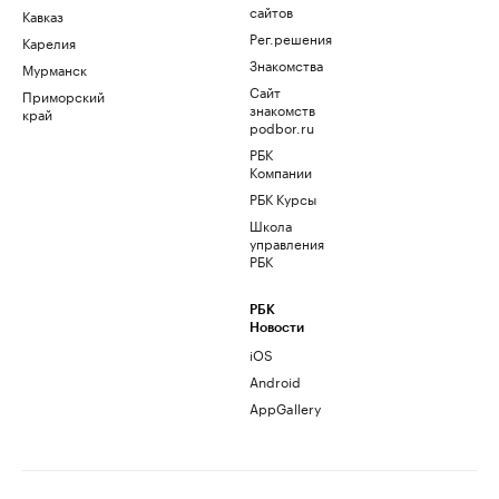
сайтов
Кавказ
Рег.решения
Карелия
Знакомства
Мурманск
Сайт
Приморский
знакомств
край
podbor.ru
РБК
Компании
РБК Курсы
Школа
управления
РБК
РБК
Новости
iOS
Android
AppGallery