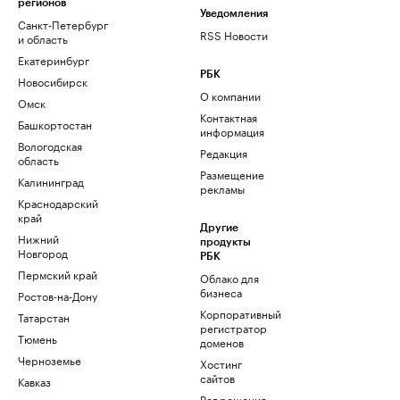
регионов
Уведомления
Санкт-Петербург
RSS Новости
и область
Екатеринбург
РБК
Новосибирск
О компании
Омск
Контактная
Башкортостан
информация
Вологодская
Редакция
область
Размещение
Калининград
рекламы
Краснодарский
край
Другие
Нижний
продукты
Новгород
РБК
Пермский край
Облако для
бизнеса
Ростов-на-Дону
Корпоративный
Татарстан
регистратор
Тюмень
доменов
Черноземье
Хостинг
сайтов
Кавказ
Рег.решения