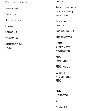
бизнеса
Ростов-на-Дону
Корпоративный
Татарстан
регистратор
Тюмень
доменов
Черноземье
Хостинг
сайтов
Кавказ
Рег.решения
Карелия
Знакомства
Мурманск
Сайт
Приморский
знакомств
край
podbor.ru
РБК
Компании
РБК Курсы
Школа
управления
РБК
РБК
Новости
iOS
Android