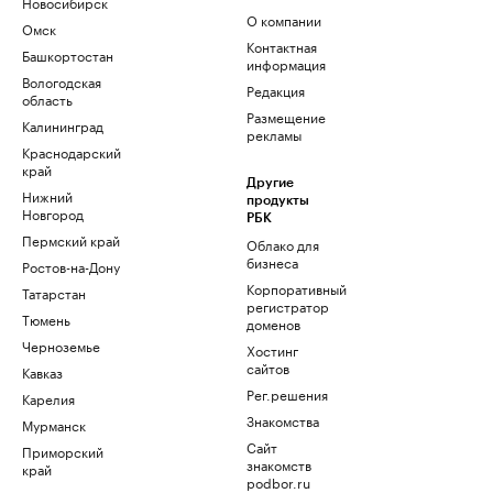
Новосибирск
О компании
Омск
Контактная
Башкортостан
информация
Вологодская
Редакция
область
Размещение
Калининград
рекламы
Краснодарский
край
Другие
Нижний
продукты
Новгород
РБК
Пермский край
Облако для
бизнеса
Ростов-на-Дону
Корпоративный
Татарстан
регистратор
Тюмень
доменов
Черноземье
Хостинг
сайтов
Кавказ
Рег.решения
Карелия
Знакомства
Мурманск
Сайт
Приморский
знакомств
край
podbor.ru