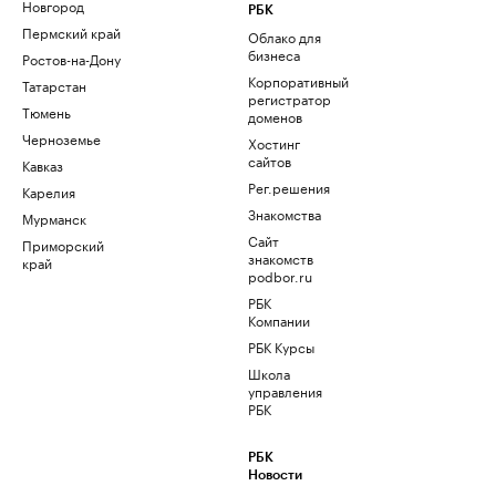
Новгород
РБК
Пермский край
Облако для
бизнеса
Ростов-на-Дону
Корпоративный
Татарстан
регистратор
Тюмень
доменов
Черноземье
Хостинг
сайтов
Кавказ
Рег.решения
Карелия
Знакомства
Мурманск
Сайт
Приморский
знакомств
край
podbor.ru
РБК
Компании
РБК Курсы
Школа
управления
РБК
РБК
Новости