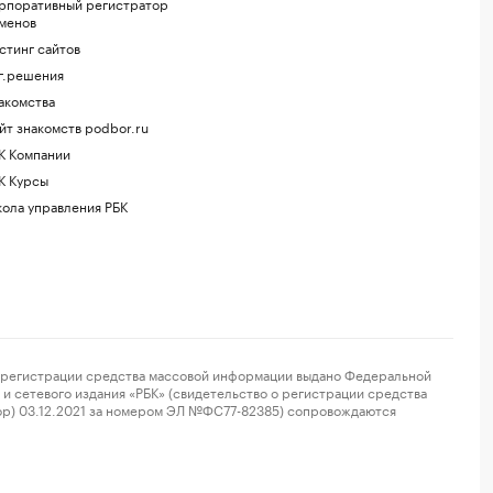
рпоративный регистратор
менов
стинг сайтов
г.решения
акомства
йт знакомств podbor.ru
К Компании
К Курсы
ола управления РБК
регистрации средства массовой информации выдано Федеральной
и сетевого издания «РБК» (свидетельство о регистрации средства
ор) 03.12.2021 за номером ЭЛ №ФС77-82385) сопровождаются