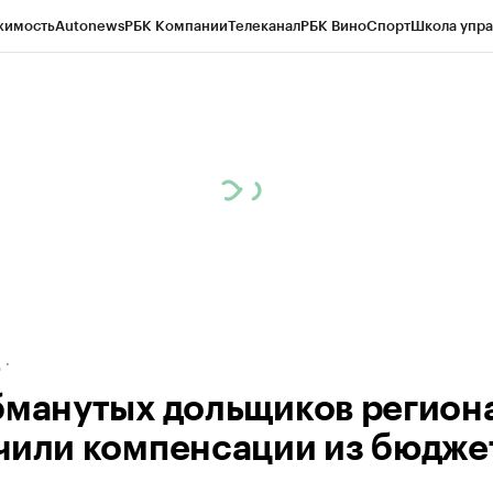
жимость
Autonews
РБК Компании
Телеканал
РБК Вино
Спорт
Школа упра
ипто
РБК Бизнес-среда
Дискуссионный клуб
Исследования
Кредитные 
рагентов
Политика
Экономика
Бизнес
Технологии и медиа
Финансы
Рын
д
бманутых дольщиков регион
чили компенсации из бюдже