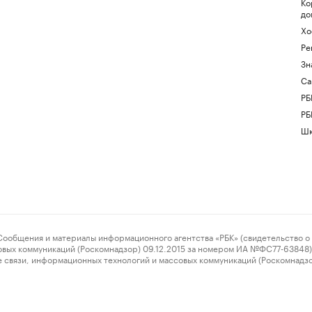
Ко
до
Хо
Ре
Зн
Са
РБ
РБ
Шк
ения и материалы информационного агентства «РБК» (свидетельство о 
овых коммуникаций (Роскомнадзор) 09.12.2015 за номером ИА №ФС77-63848) 
 связи, информационных технологий и массовых коммуникаций (Роскомнадз