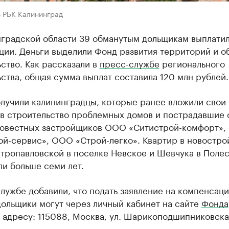
в РБК Калининград
нградской области 39 обманутым дольщикам выплати
ции. Деньги выделили Фонд развития территорий и о
ство. Как рассказали в
пресс-службе
регионального
ства, общая сумма выплат составила 120 млн рублей.
олучили калининградцы, которые ранее вложили свои
 в строительство проблемных домов и пострадавшие 
овестных застройщиков ООО «Ситистрой-комфорт»
ой-сервис», ООО «Строй-легко». Квартир в новостро
етропавловской в поселке Невское и Шевчука в Поле
и больше семи лет.
лужбе добавили, что подать заявление на компенсац
ольщики могут через личный кабинет на сайте
Фонда
 адресу: 115088, Москва, ул. Шарикоподшипниковская