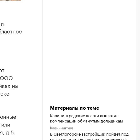
ли
бластное
от
, ООО
йках на
сске
Материалы по теме
ионные
Калининградские власти выплатят
компенсации обманутым дольщикам
или
Калининград
, д.5.
В Светлогорске застройщик пойдет под
суд за использование денег дольщиков