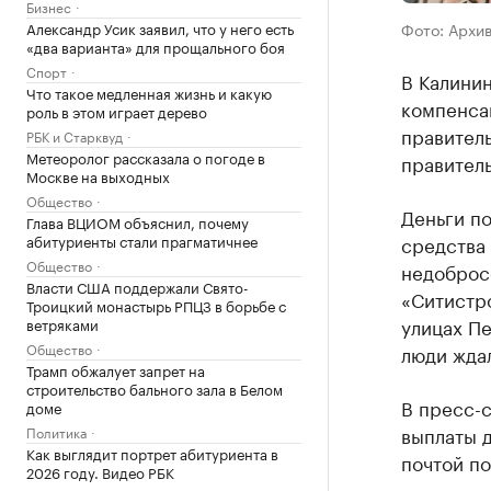
Бизнес
Александр Усик заявил, что у него есть
Фото: Архи
«два варианта» для прощального боя
Спорт
В Калини
Что такое медленная жизнь и какую
компенса
роль в этом играет дерево
правитель
РБК и Старквуд
Метеоролог рассказала о погоде в
правитель
Москве на выходных
Общество
Деньги п
Глава ВЦИОМ объяснил, почему
абитуриенты стали прагматичнее
средства
Общество
недоброс
Власти США поддержали Свято-
«Ситистр
Троицкий монастырь РПЦЗ в борьбе с
улицах П
ветряками
Общество
люди ждал
Трамп обжалует запрет на
строительство бального зала в Белом
В пресс-с
доме
выплаты д
Политика
Как выглядит портрет абитуриента в
почтой по
2026 году. Видео РБК