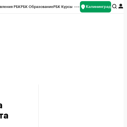
Калининград
вления РБК
РБК Образование
РБК Курсы
рейтинги
Франшизы
Газета
ок наличной валюты
а
та