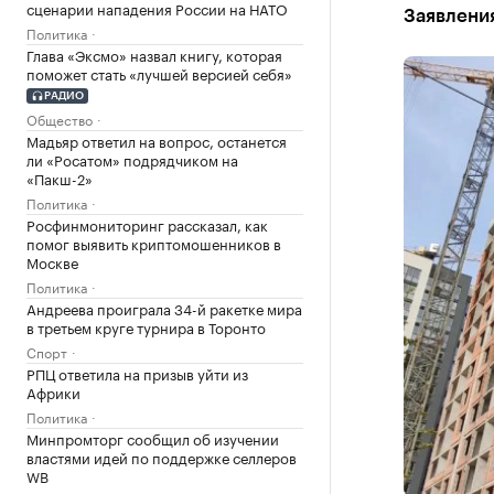
сценарии нападения России на НАТО
Заявлени
Политика
Глава «Эксмо» назвал книгу, которая
поможет стать «лучшей версией себя»
РАДИО
Общество
Мадьяр ответил на вопрос, останется
ли «Росатом» подрядчиком на
«Пакш-2»
Политика
Росфинмониторинг рассказал, как
помог выявить криптомошенников в
Москве
Политика
Андреева проиграла 34-й ракетке мира
в третьем круге турнира в Торонто
Спорт
РПЦ ответила на призыв уйти из
Африки
Политика
Минпромторг сообщил об изучении
властями идей по поддержке селлеров
WB