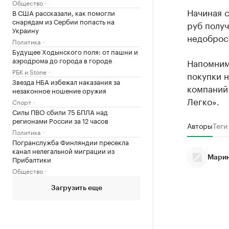
Общество
Начиная с
В США рассказали, как помогли
снарядам из Сербии попасть на
руб получ
Украину
недоброс
Политика
Будущее Ходынского поля: от пашни и
аэродрома до города в городе
Напомним,
РБК и Stone
покупки н
Звезда НБА избежал наказания за
компаний
незаконное ношение оружия
Легко».
Спорт
Силы ПВО сбили 75 БПЛА над
регионами России за 12 часов
Авторы
Теги
Политика
Погранслужба Финляндии пресекла
канал нелегальной миграции из
Прибалтики
Марин
Общество
Загрузить еще