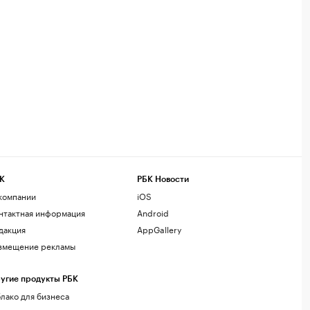
К
РБК Новости
компании
iOS
нтактная информация
Android
дакция
AppGallery
змещение рекламы
угие продукты РБК
лако для бизнеса