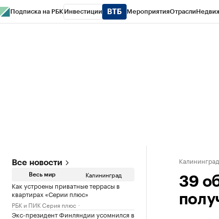
Подписка на РБК
Инвестиции
Мероприятия
Отрасли
Недви
РБК Life
Тренды
Визионеры
Национальные проекты
Город
Стиль
Кр
Спецпроекты СПб
Конференции СПб
Спецпроекты
Проверка конт
Калинингра
Все новости
Калининград
Весь мир
39 о
Как устроены приватные террасы в
квартирах «Серии плюс»
полу
РБК и ПИК Серия плюс
Экс-президент Финляндии усомнился в