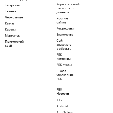
Корпоративный
Татарстан
регистратор
Тюмень
доменов
Черноземье
Хостинг
сайтов
Кавказ
Рег.решения
Карелия
Знакомства
Мурманск
Сайт
Приморский
знакомств
край
podbor.ru
РБК
Компании
РБК Курсы
Школа
управления
РБК
РБК
Новости
iOS
Android
AppGallery