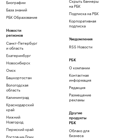
Скрыть баннеры
Биографии
на РБК
База знаний
Подписка на РБК
РБК Образование
Корпоративная
подписка
Новости
регионов
Уведомления
Санкт-Петербург
RSS Новости
и область
Екатеринбург
РБК
Новосибирск
О компании
Омск
Контактная
Башкортостан
информация
Вологодская
Редакция
область
Размещение
Калининград
рекламы
Краснодарский
край
Другие
Нижний
продукты
Новгород
РБК
Пермский край
Облако для
бизнеса
Ростов-на-Дону