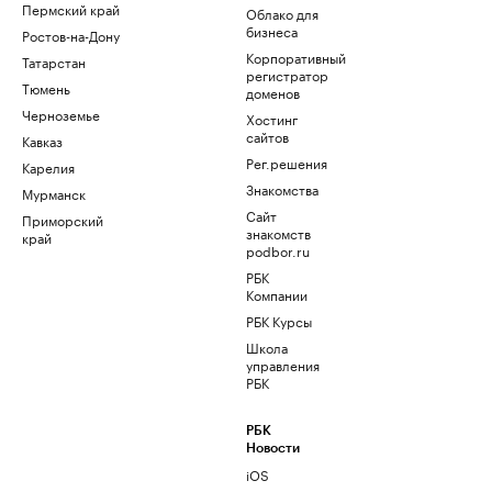
Пермский край
Облако для
бизнеса
Ростов-на-Дону
Корпоративный
Татарстан
регистратор
Тюмень
доменов
Черноземье
Хостинг
сайтов
Кавказ
Рег.решения
Карелия
Знакомства
Мурманск
Сайт
Приморский
знакомств
край
podbor.ru
РБК
Компании
РБК Курсы
Школа
управления
РБК
РБК
Новости
iOS